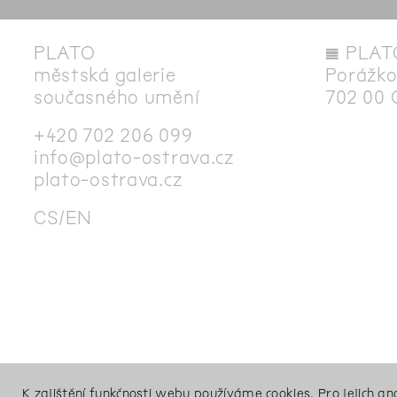
PLATO
◊
PLAT
městská galerie
Porážko
současného umění
702 00 
+420 702 206 099
info@plato-ostrava.cz
plato-ostrava.cz
CS
EN
K zajištění funkčnosti webu používáme cookies. Pro jejich a