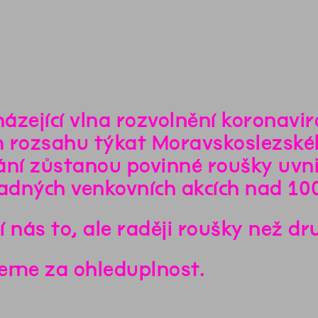
ázející vlna rozvolnění koronavir
 rozsahu týkat Moravskoslezskéh
ání zůstanou povinné roušky uvn
dných venkovních akcích nad 100 
í nás to, ale raději roušky než d
eme za ohleduplnost.