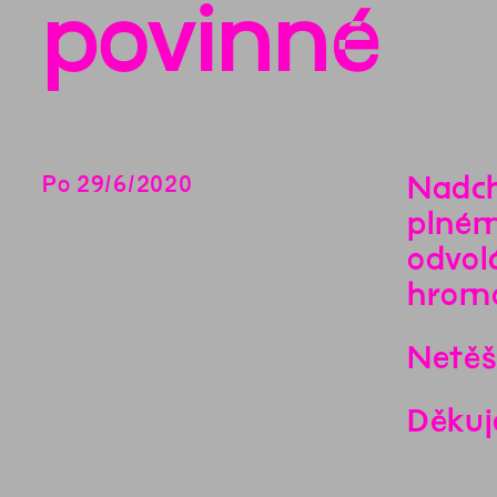
povinné
Nadch
Po
29
/
6
/
2020
plném
odvol
hroma
Netěš
Děkuj