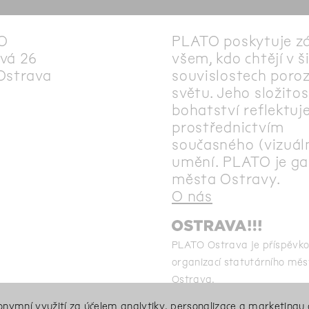
O
PLATO poskytuje z
vá 26
všem, kdo chtějí v š
Ostrava
souvislostech poro
světu. Jeho složitos
bohatství reflektuj
prostřednictvím
současného (vizuál
umění. PLATO je gal
města Ostravy.
O nás
PLATO Ostrava je příspěvk
organizací statutárního měs
Ostrava.
Ta
nonymní využití za účelem analytiky, personalizace a marketingu 