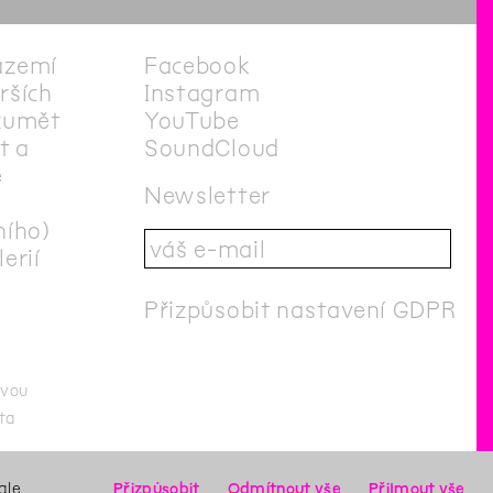
ázemí
Facebook
irších
Instagram
zumět
YouTube
t a
SoundCloud
e
Newsletter
ního)
erií
Přizpůsobit nastavení GDPR
ovou
ta
to stránka byla naposledy aktualizována
29
/
6
/
2020
Login
ale
Přizpůsobit
Odmítnout vše
Přijmout vše