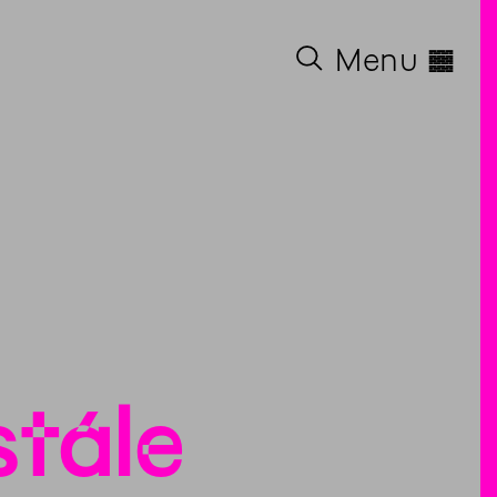
◊
Menu
stále