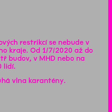
ových restrikcí se nebude v
o kraje. Od 1/7/2020 až do
itř budov, v MHD nebo na
lidí.
ruhá vlna karantény.