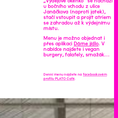
„Výdejové okénko“ se nachází
u bočního vchodu z ulice
Janáčkova (naproti jatek),
stačí vstoupit a projít atriem
se zahradou až k výdejnímu
místu.
Menu je možno objednat i
přes aplikaci
Dáme jídlo
. V
nabídce najdete i vegan
burgery, falafely, smažák…
Denní menu najdete na
facebookovém
profilu PLATO Café
.