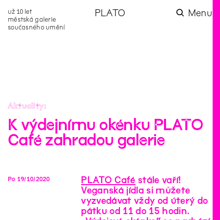
už 10 let
PLATO
Menu
městská galerie
současného umění
aktuality
aktuality
aktuality
aktuality
aktuality
Co se dělo na
Na rezidenci
Zahradní
Komentované
Podílíme se na
zahradě v červenci?
hostíme autorku
videozpravodaj:
prohlídky (nejen) v
rozvoji Komunitního
poezie Alžbětu
Pozor na kupovaný
rámci Colours of
centra Liščina
Stančákovou
kompost
Ostrava
Aktuality
K výdejnímu okénku PLATO
Café zahradou galerie
PLATO Café
stále vaří!
Po
19
/
10
/
2020
Veganská jídla si můžete
vyzvedávat vždy od úterý do
pátku od 11 do 15 hodin.