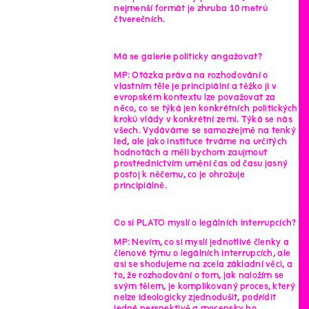
nejmenší formát je zhruba 10 metrů
čtverečních.
Má se galerie politicky angažovat?
MP: Otázka práva na rozhodování o
vlastním těle je principiální a těžko ji v
evropském kontextu lze považovat za
něco, co se týká jen konkrétních politických
kroků vlády v konkrétní zemi. Týká se nás
všech. Vydáváme se samozřejmě na tenký
led, ale jako instituce trváme na určitých
hodnotách a měli bychom zaujmout
prostřednictvím umění čas od času jasný
postoj k něčemu, co je ohrožuje
principiálně.
Co si PLATO myslí o legálních interrupcích?
MP: Nevím, co si myslí jednotlivé členky a
členové týmu o legálních interrupcích, ale
asi se shodujeme na zcela základní věci, a
to, že rozhodování o tom, jak naložím se
svým tělem, je komplikovaný proces, který
nelze ideologicky zjednodušit, podřídit
jedné perspektivě a mocensky ho