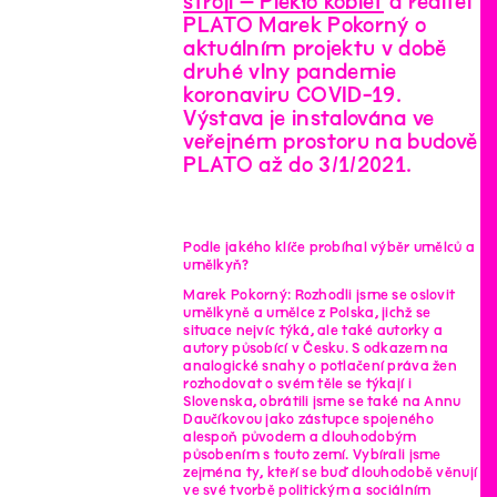
stroji – Piekło kobiet
a ředitel
PLATO Marek Pokorný o
aktuálním projektu v době
druhé vlny pandemie
koronaviru COVID-19.
Výstava je instalována ve
veřejném prostoru na budově
PLATO až do 3/1/2021.
Podle jakého klíče probíhal výběr umělců a
umělkyň?
Marek Pokorný: Rozhodli jsme se oslovit
umělkyně a umělce z Polska, jichž se
situace nejvíc týká, ale také autorky a
autory působící v Česku. S odkazem na
analogické snahy o potlačení práva žen
rozhodovat o svém těle se týkají i
Slovenska, obrátili jsme se také na Annu
Daučíkovou jako zástupce spojeného
alespoň původem a dlouhodobým
působením s touto zemí. Vybírali jsme
zejména ty, kteří se buď dlouhodobě věnují
ve své tvorbě politickým a sociálním