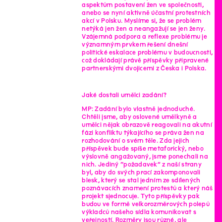
aspektům postavení žen ve společnosti,
anebo se nyní aktivně účastní protestních
akcí v Polsku. Myslíme si, že se problém
netýká jen žen a neangažují se jen ženy.
Vzájemná podpora a reflexe problému je
významným prvkem řešení dnešní
politické eskalace problému v budoucnosti,
což dokládají právě příspěvky připravené
partnerskými dvojicemi z Česka i Polska.
Jaké dostali umělci zadání?
MP: Zadání bylo vlastně jednoduché.
Chtěli jsme, aby oslovené umělkyně a
umělci nějak obrazově reagovali na akutní
fázi konfliktu týkajícího se práva žen na
rozhodování o svém těle. Zda jejich
příspěvek bude spíše metaforický, nebo
výslovně angažovaný, jsme ponechali na
nich. Jediný “požadavek” z naší strany
byl, aby do svých prací zakomponovali
blesk, který se stal jedním ze sdílených
poznávacích znamení protestů a který náš
projekt sjednocuje. Tyto příspěvky pak
budou ve formě velkorozměrových polepů
výkladců našeho sídla komunikovat s
veřejností. Rozměry jsou různé, ale