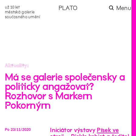
už 10 let
PLATO
Menu
městská galerie
současného umění
aktuality
aktuality
aktuality
aktuality
aktuality
Co se dělo na
Na rezidenci
Zahradní
Komentované
Podílíme se na
zahradě v červenci?
hostíme autorku
videozpravodaj:
prohlídky (nejen) v
rozvoji Komunitního
poezie Alžbětu
Pozor na kupovaný
rámci Colours of
centra Liščina
Stančákovou
kompost
Ostrava
Aktuality
Má se galerie společensky a
politicky angažovat?
Rozhovor s Markem
Pokorným
Iniciátor výstavy
Písek ve
Po
23
/
11
/
2020