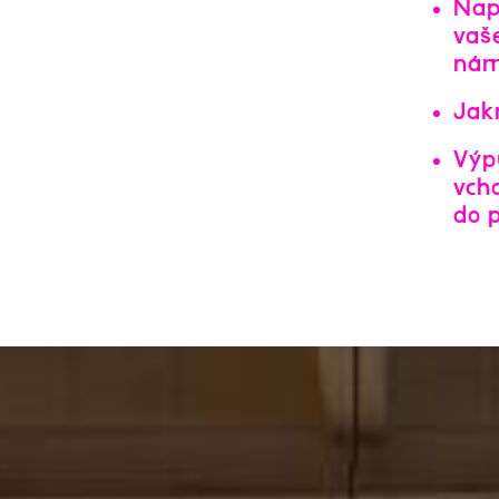
Nap
vaš
nám 
Jak
Výp
vch
do p