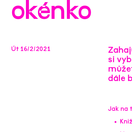
okénko
Zahaj
Út
16
/
2
/
2021
si vy
můžete
dále b
Jak na t
Kni