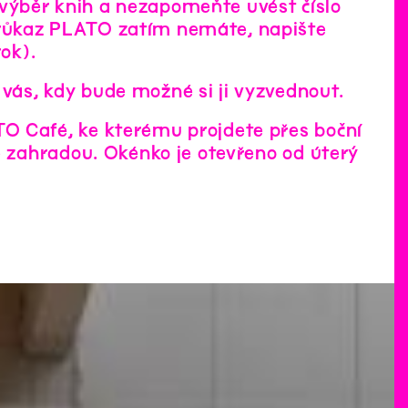
výběr knih a nezapomeňte uvést číslo
průkaz PLATO zatím nemáte, napište
rok).
vás, kdy bude možné si ji vyzvednout.
O Café, ke kterému projdete přes boční
e zahradou. Okénko je otevřeno od úterý