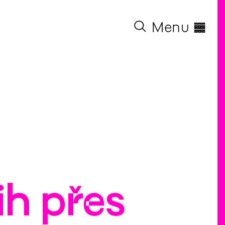
◊
Menu
ih přes