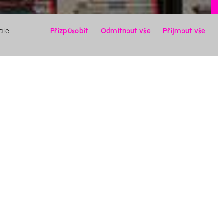
ale
Přizpůsobit
Odmítnout vše
Přijmout vše
X
Hledat