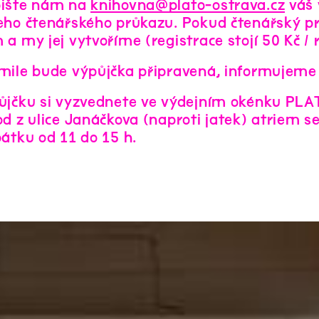
ište nám na
knihovna@plato-ostrava.cz
váš 
eho čtenářského průkazu. Pokud čtenářský 
a my jej vytvoříme (registrace stojí 50 Kč / 
mile bude výpůjčka připravená, informujeme 
ůjčku si vyzvednete ve výdejním okénku PLAT
od z ulice Janáčkova (naproti jatek) atriem s
átku od 11 do 15 h.