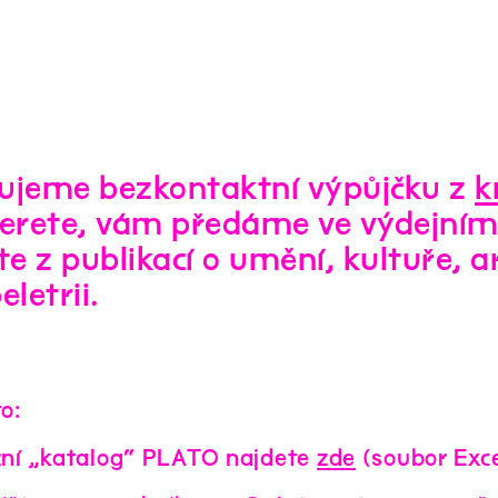
ujeme bezkontaktní výpůjčku z
k
berete, vám předáme ve výdejní
 z publikací o umění, kultuře, arch
eletrii.
o:
žní „katalog“ PLATO najdete
zde
(soubor Exce