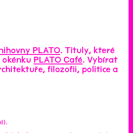
nihovny PLATO
. Tituly, které
m okénku
PLATO Café
. Vybírat
itektuře, filozofii, politice a
l).