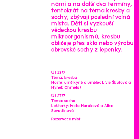
námi a na další dva termíny,
tentokrát na téma kresby a
sochy, zbývají poslední volná
místa. Děti si vyzkouší
vědeckou kresbu
mikroorganismů, kresbu
obličeje přes sklo nebo výrobu
obrovské sochy z lepenky.
Út 13/7
Téma: kresba
Hosté: umělkyně a umělec Lívie Škutová a
Hynek Chmelař
Út 27/7
Téma: socha
Lektorky: Iveta Horáková a Alice
Sovadinová
Rezervace míst