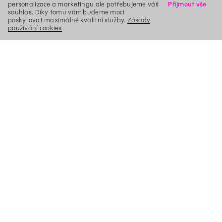
personalizace a marketingu ale potřebujeme váš
Přijmout vše
souhlas. Díky tomu vám budeme moci
poskytovat maximálně kvalitní služby.
Zásady
používání cookies
X
Hledat