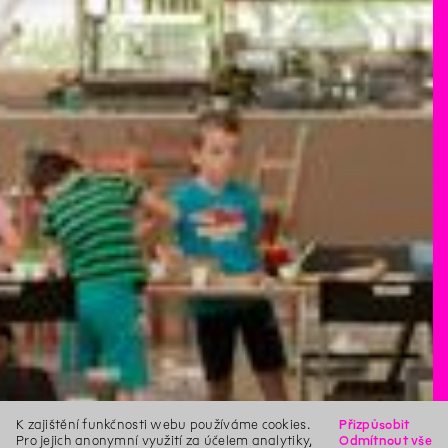
K zajištění funkčnosti webu používáme cookies.
Přizpůsobit
Pro jejich anonymní využití za účelem analytiky,
Odmítnout vše