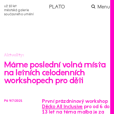
už 10 let
PLATO
Menu
městská galerie
současného umění
aktuality
aktuality
aktuality
aktuality
aktuality
Co se dělo na
Na rezidenci
Zahradní
Komentované
Podílíme se na
zahradě v červenci?
hostíme autorku
videozpravodaj:
prohlídky (nejen) v
rozvoji Komunitního
poezie Alžbětu
Pozor na kupovaný
rámci Colours of
centra Liščina
Stančákovou
kompost
Ostrava
Aktuality
Máme poslední volná místa
na letních celodenních
workshopech pro děti
První prázdninový workshop
Pá
9
/
7
/
2021
Děcko All Inclusive
pro od 6 do
13 let na téma malba je za