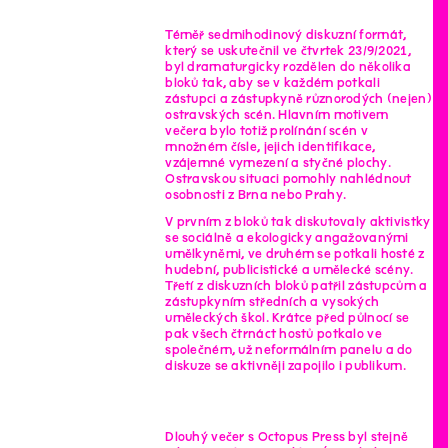
Téměř sedmihodinový diskuzní formát,
který se uskutečnil ve čtvrtek 23/9/2021,
byl dramaturgicky rozdělen do několika
bloků tak, aby se v každém potkali
zástupci a zástupkyně různorodých (nejen)
ostravských scén. Hlavním motivem
večera bylo totiž prolínání scén v
množném čísle, jejich identifikace,
vzájemné vymezení a styčné plochy.
Ostravskou situaci pomohly nahlédnout
osobnosti z Brna nebo Prahy.
V prvním z bloků tak diskutovaly aktivistky
se sociálně a ekologicky angažovanými
umělkyněmi, ve druhém se potkali hosté z
hudební, publicistické a umělecké scény.
Třetí z diskuzních bloků patřil zástupcům a
zástupkyním středních a vysokých
uměleckých škol. Krátce před půlnocí se
pak všech čtrnáct hostů potkalo ve
společném, už neformálním panelu a do
diskuze se aktivněji zapojilo i publikum.
Dlouhý večer s Octopus Press byl stejně