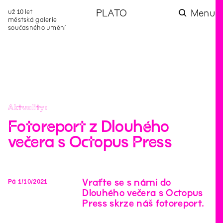
už 10 let
PLATO
Menu
městská galerie
současného umění
aktuality
aktuality
aktuality
aktuality
aktuality
Co se dělo na
Na rezidenci
Zahradní
Komentované
Podílíme se na
zahradě v červenci?
hostíme autorku
videozpravodaj:
prohlídky (nejen) v
rozvoji Komunitního
poezie Alžbětu
Pozor na kupovaný
rámci Colours of
centra Liščina
Stančákovou
kompost
Ostrava
Aktuality
Fotoreport z Dlouhého
večera s Octopus Press
Vraťte se s námi do
Pá
1
/
10
/
2021
Dlouhého večera s Octopus
Press skrze náš fotoreport.