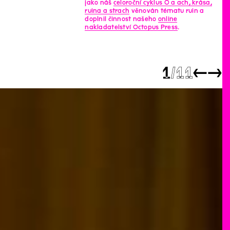
jako náš
celoroční cyklus Ó a ach, krása,
ruina a strach
věnován tématu ruin a
doplnil činnost našeho
online
nakladatelství Octopus Press
.
1
11
←
→