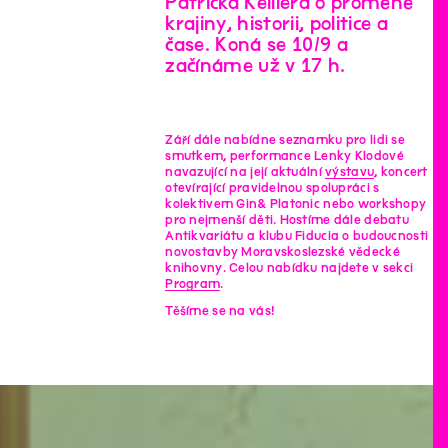
Patricka Keillera o proměně
krajiny, historii, politice a
čase. Koná se 10/9 a
začínáme už v 17 h.
Září dále nabídne seznamku pro lidi se
smutkem, performance Lenky Klodové
navazující na její aktuální
výstavu
, koncert
otevírající pravidelnou spolupráci s
kolektivem Gin& Platonic nebo workshopy
pro nejmenší děti. Hostíme dále debatu
Antikvariátu a klubu Fiducia o budoucnosti
novostavby Moravskoslezské vědecké
knihovny. Celou nabídku najdete v sekci
Program
.
Těšíme se na vás!