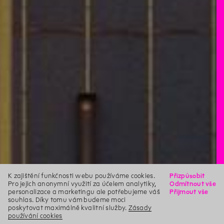
K zajištění funkčnosti webu používáme cookies.
Přizpůsobit
Pro jejich anonymní využití za účelem analytiky,
Odmítnout vše
personalizace a marketingu ale potřebujeme váš
Přijmout vše
souhlas. Díky tomu vám budeme moci
poskytovat maximálně kvalitní služby.
Zásady
používání cookies