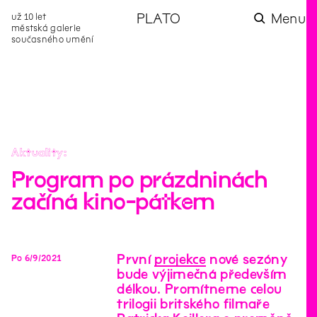
už 10 let
PLATO
Menu
městská galerie
současného umění
aktuality
aktuality
aktuality
aktuality
aktuality
Co se dělo na
Na rezidenci
Zahradní
Komentované
Podílíme se na
zahradě v červenci?
hostíme autorku
videozpravodaj:
prohlídky (nejen) v
rozvoji Komunitního
poezie Alžbětu
Pozor na kupovaný
rámci Colours of
centra Liščina
Stančákovou
kompost
Ostrava
Aktuality
Program po prázdninách
začíná kino-pátkem
První
projekce
nové sezóny
Po
6
/
9
/
2021
bude výjimečná především
délkou. Promítneme celou
trilogii britského filmaře