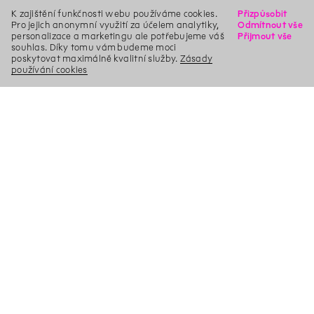
K zajištění funkčnosti webu používáme cookies.
Přizpůsobit
Pro jejich anonymní využití za účelem analytiky,
Odmítnout vše
personalizace a marketingu ale potřebujeme váš
Přijmout vše
souhlas. Díky tomu vám budeme moci
poskytovat maximálně kvalitní služby.
Zásady
používání cookies
X
Hledat