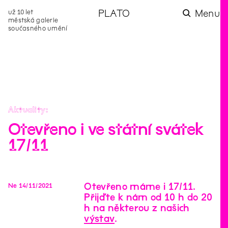
už 10 let
PLATO
Menu
městská galerie
současného umění
aktuality
aktuality
aktuality
aktuality
aktuality
Co se dělo na
Na rezidenci
Zahradní
Komentované
Podílíme se na
zahradě v červenci?
hostíme autorku
videozpravodaj:
prohlídky (nejen) v
rozvoji Komunitního
poezie Alžbětu
Pozor na kupovaný
rámci Colours of
centra Liščina
Stančákovou
kompost
Ostrava
Aktuality
Otevřeno i ve státní svátek
17/11
Otevřeno máme i 17/11.
Ne
14
/
11
/
2021
Přijďte k nám od 10 h do 20
h na některou z našich
výstav
.