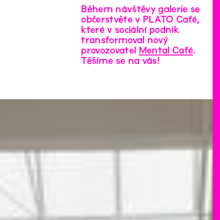
Během návštěvy galerie se
občerstvěte v PLATO Café,
které v sociální podnik
transformoval nový
provozovatel
Mental Café
.
Těšíme se na vás!