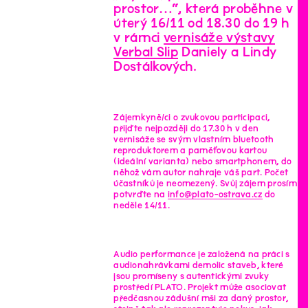
prostor…“, která proběhne v
úterý 16/11 od 18.30 do 19 h
v rámci
vernisáže výstavy
Verbal Slip
Daniely a Lindy
Dostálkových.
Zájemkyně/ci o zvukovou participaci,
přijďte nejpozději do 17.30 h v den
vernisáže se svým vlastním bluetooth
reproduktorem a paměťovou kartou
(ideální varianta) nebo smartphonem, do
něhož vám autor nahraje váš part. Počet
účastníků je neomezený. Svůj zájem prosím
potvrďte na
info@plato-ostrava.cz
do
neděle 14/11.
Audio performance je založená na práci s
audionahrávkami demolic staveb, které
jsou promíseny s autentickými zvuky
prostředí PLATO. Projekt může asociovat
předčasnou zádušní mši za daný prostor,