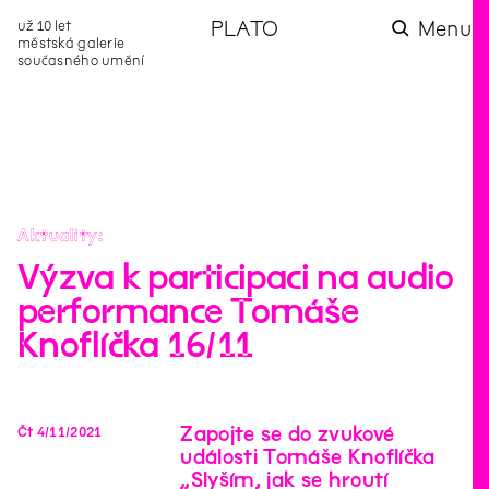
už 10 let
PLATO
Menu
městská galerie
současného umění
aktuality
aktuality
aktuality
aktuality
aktuality
Co se dělo na
Na rezidenci
Zahradní
Komentované
Podílíme se na
zahradě v červenci?
hostíme autorku
videozpravodaj:
prohlídky (nejen) v
rozvoji Komunitního
poezie Alžbětu
Pozor na kupovaný
rámci Colours of
centra Liščina
Stančákovou
kompost
Ostrava
Aktuality
Výzva k participaci na audio
performance Tomáše
Knoflíčka 16/11
Zapojte se do zvukové
Čt
4
/
11
/
2021
události Tomáše Knoflíčka
„Slyším, jak se hroutí