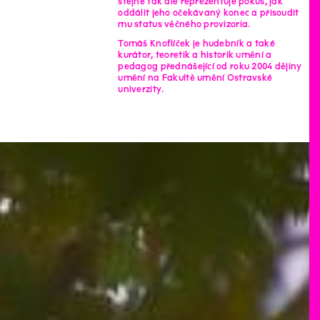
stejně tak ale reprezentuje pokus, jak
oddálit jeho očekávaný konec a přisoudit
mu status věčného provizoria.
Tomáš Knoflíček je hudebník a také
kurátor, teoretik a historik umění a
pedagog přednášející od roku 2004 dějiny
umění na Fakultě umění Ostravské
univerzity.