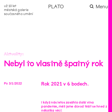
už 10 let
PLATO
Menu
městská galerie
současného umění
aktuality
aktuality
aktuality
aktuality
aktuality
Co se dělo na
Na rezidenci
Zahradní
Komentované
Podílíme se na
zahradě v červenci?
hostíme autorku
videozpravodaj:
prohlídky (nejen) v
rozvoji Komunitního
poezie Alžbětu
Pozor na kupovaný
rámci Colours of
centra Liščina
Stančákovou
kompost
Ostrava
Aktuality
Nebyl to vlastně špatný rok
Rok 2021 v 6 bodech.
Po
3
/
1
/
2022
I když nás letos zasáhla další vlna
pandemie, měli jsme důvod těšit se hned z
několika věcí: