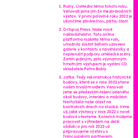
Ruiny. Ústřední téma tohoto roku.
Věnovali jsme jim 14 mezinárodních
výstav. V první polovině roku 2022 je
ukončíme závěrečnou, pátou částí.
Octopus Press. Naše nové
nakladatelství. Tato online
platforma rozšířila téma ruin,
umožnila zůstat během uzavření
galerie v kontaktu s návštěvníky a
nepřerušit podporu umělecké scény.
Zatím jediným, zato významným
hmotným výstupem je vydání CD
skladatele Petra Bakly.
Jatka. Tedy rekonstrukce historické
budovy, která se v roce 2022 stane
naším trvalým sídlem. Věnovali
jsme se především řešení zeleného
okolí budovy, interiéru a mobiliáři.
Nechyběla naše účast na
kontrolních dnech na stavbě. Víme
už, jaké výstavy v roce 2022 v nové
budově otevřeme. Konečně můžeme
pracovat s výhledem na delší
období a pro rok 2023 už
připravujeme výstavu s
francouzským partnerem.