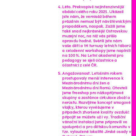
Léto. Překvapivě nejintenzivnější
období celého roku 2021. Ukázali
jste nám, že vernisáž během
prázdnin nemusí být návštěvnickým
propadákem, naopak. Zažili jsme
také snad nejkrásnější Ostravskou
muzejní noc, na niž vás přišlo
opravdu hodně. Svěřili jste nám
vaše děti a tři turnusy letních táborů
a celodenní workshopy jsme naplnili
na 100 %. Na Letní akademii pro
pedagogy se sjeli účastnice a
účastníci z celé ČR.
Angažovanost. Letošním rokem
prostupovaly menší intervence k
Mezinárodnímu dni žen a
Mezinárodnímu dni Romů. Otevřeli
jsme freeshop pro nízkopříjmové
skupiny a zastánce cirkulace zboží a
nerůstu. Rozvíjíme koncept smogové
vlajky, kterou vyvěšujeme v
případech zhoršené kvality ovzduší:
připojit se můžete už i vy. Tradiční
vánoční instalaci jsme připravili ve
spolupráci a pro dětskou komunitu v
tzv. vyloučené lokalitě Jirské osady v