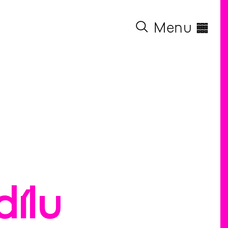
◊
Menu
dílu