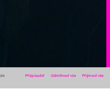
ale
Přizpůsobit
Odmítnout vše
Přijmout vše
X
Hledat