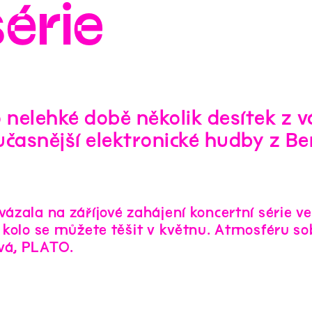
érie
 nelehké době několik desítek z v
učasnější elektronické hudby z Ber
ázala na záříjové zahájení koncertní série v
í kolo se můžete těšit v květnu. Atmosféru so
vá, PLATO.