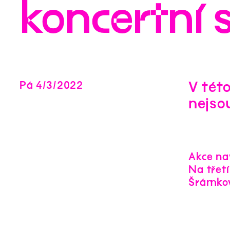
koncertní s
V této
Pá
4
/
3
/
2022
nejso
Akce nav
Na třet
Šrámko