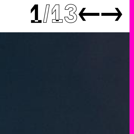
1
13
←
→