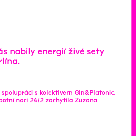
ás nabily energií živé sety
lína.
e spolupráci s kolektivem Gin&Platonic.
botní noci 26/2 zachytila Zuzana