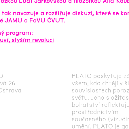
ložkou Lucií Jarkovskou a filozofkou Alicí Kou
 tak navazuje a rozšiřuje diskuzi, které se
ké JAMU a FaVU ČVUT.
ý program:
ví, slyším revoluci
O
PLATO poskytuje z
vá 26
všem, kdo chtějí v š
Ostrava
souvislostech poro
světu. Jeho složitos
bohatství reflektuj
prostřednictvím
současného (vizuál
umění. PLATO je gal