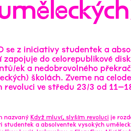
uměleckých
 se z iniciativy studentek a abs
 zapojuje do celorepublikové dis
ntů/ek a nedobrovolného překrač
eckých) školách. Zveme na celod
m revoluci ve středu 23/3 od 11–1
m nazvaný
Když mluví, slyším revoluci
je rozd
ti studentek a absolventek vysokých umělecký