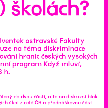
) školách?
olventek ostravské Fakulty
kuze na téma diskriminace
ování hranic českých vysokých
enní program Když mluví,
8 h.
ělený do dvou částí, a to na diskuzní blok
ch škol z celé ČR a přednáškovou část