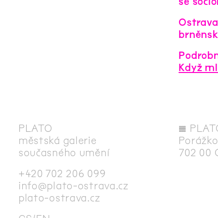
se socio
Ostrava
brněns
Podrobn
Když mlu
PLATO
◊
PLAT
městská galerie
Porážko
současného umění
702 00 
+420 702 206 099
info@plato-ostrava.cz
plato-ostrava.cz