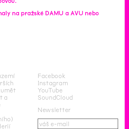
bovou.
 konaly na pražské DAMU a AVU nebo
ázemí
Facebook
irších
Instagram
zumět
YouTube
t a
SoundCloud
e
Newsletter
ního)
erií