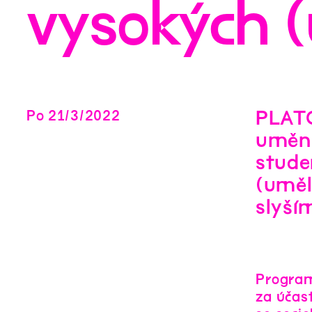
vysokých (
PLATO
Po
21
/
3
/
2022
umění
stude
(uměl
slyší
Progra
za účas