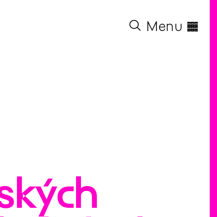
◊
Menu
ských