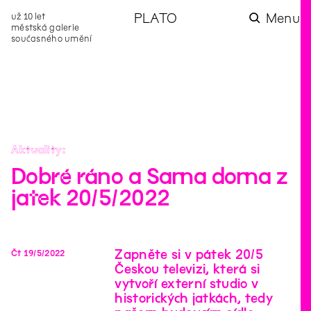
už 10 let
PLATO
Menu
městská galerie
současného umění
aktuality
aktuality
aktuality
aktuality
aktuality
Co se dělo na
Na rezidenci
Zahradní
Komentované
Podílíme se na
zahradě v červenci?
hostíme autorku
videozpravodaj:
prohlídky (nejen) v
rozvoji Komunitního
poezie Alžbětu
Pozor na kupovaný
rámci Colours of
centra Liščina
Stančákovou
kompost
Ostrava
Aktuality
Dobré ráno a Sama doma z
jatek 20/5/2022
Zapněte si v pátek 20/5
Čt
19
/
5
/
2022
Českou televizi, která si
vytvoří externí studio v
historických jatkách, tedy