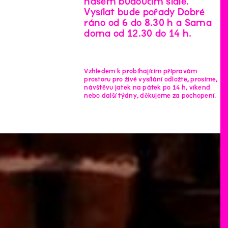
našem budoucím sídle.
Vysílat bude pořady Dobré
ráno od 6 do 8.30 h a Sama
doma od 12.30 do 14 h.
Vzhledem k probíhajícím přípravám
prostoru pro živé vysílání odložte, prosíme,
návštěvu jatek na pátek po 14 h, víkend
nebo další týdny, děkujeme za pochopení.