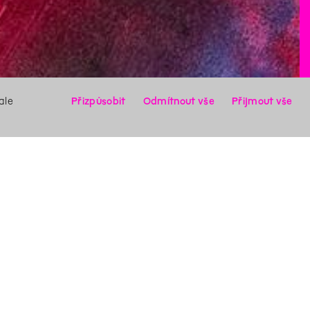
ale
Přizpůsobit
Odmítnout vše
Přijmout vše
X
Hledat