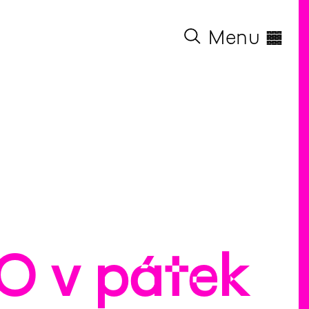
◊
Menu
 v pátek