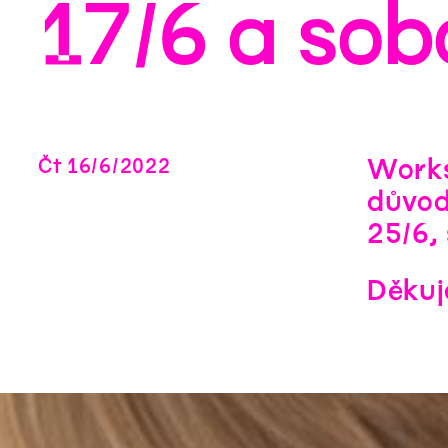
17/6 a sob
Works
Čt
16
/
6
/
2022
důvod
25/6,
Děkuj