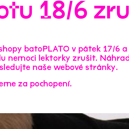
otu 18/6 zr
hopy batoPLATO v pátek 17/6 a
u nemoci lektorky zrušit. Náhra
 sledujte naše webové stránky.
eme za pochopení.