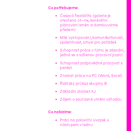
Co potřebujeme:
Časová flexibilita (galerie je
otevřena út–ne, konkrétní
plánování směn si domlouváme
předem)
Milé vystupování, komunikativnost,
spolehlivost, smysl pro pořádek
Schopnost práce v týmu je zásadní,
jedná se o sdílenou pracovní pozici
Schopnost zodpovědně pracovat s
penězi
Znalost práce na PC (Word, Excel)
Řidičský průkaz skupiny B
Základní znalost AJ
Zájem o současné umění výhodou
Co nabízíme:
Práci na poloviční úvazek s
nástupem v lednu