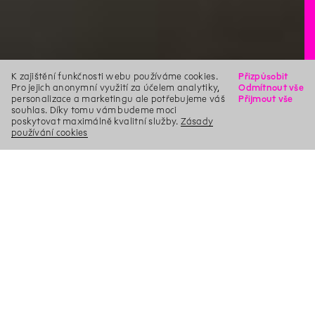
K zajištění funkčnosti webu používáme cookies.
Přizpůsobit
Pro jejich anonymní využití za účelem analytiky,
Odmítnout vše
personalizace a marketingu ale potřebujeme váš
Přijmout vše
souhlas. Díky tomu vám budeme moci
poskytovat maximálně kvalitní služby.
Zásady
používání cookies
X
Hledat