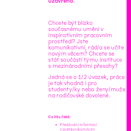
uzavřeno.
Chcete být blízko
současnému umění v
inspirativním pracovním
prostředí? Jste
komunikativní, rád/a se učíte
novým věcem? Chcete se
stát součástí týmu instituce
s mezinárodními přesahy?
Jedná se o 1/2 úvazek, práce
je tak vhodná i pro
studenty/ky nebo ženy/muže
na rodičovské dovolené.
Co Vás čeká:
Předávání informací
návštěvníkům/icím