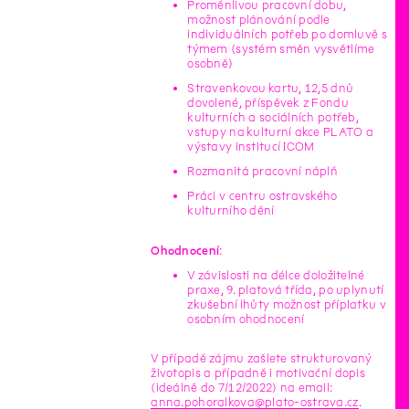
Proměnlivou pracovní dobu,
možnost plánování podle
individuálních potřeb po domluvě s
týmem (systém směn vysvětlíme
osobně)
Stravenkovou kartu, 12,5 dnů
dovolené, příspěvek z Fondu
kulturních a sociálních potřeb,
vstupy na kulturní akce PLATO a
výstavy institucí ICOM
Rozmanitá pracovní náplň
Práci v centru ostravského
kulturního dění
Ohodnocení
:
V závislosti na délce doložitelné
praxe, 9. platová třída, po uplynutí
zkušební lhůty možnost příplatku v
osobním ohodnocení
V případě zájmu zašlete strukturovaný
životopis a případně i motivační dopis
(ideálně do 7/12/2022) na email:
anna.pohoralkova@plato-ostrava.cz
.