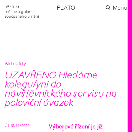
už 10 let
PLATO
Menu
městská galerie
současného umění
aktuality
aktuality
aktuality
aktuality
aktuality
Co se dělo na
Na rezidenci
Zahradní
Komentované
Podílíme se na
zahradě v červenci?
hostíme autorku
videozpravodaj:
prohlídky (nejen) v
rozvoji Komunitního
poezie Alžbětu
Pozor na kupovaný
rámci Colours of
centra Liščina
Stančákovou
kompost
Ostrava
Aktuality
UZAVŘENO Hledáme
kolegu/yni do
návštěvnického servisu na
poloviční úvazek
Út
15
/
11
/
2022
Výběrové řízení je již