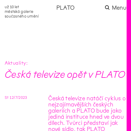
už 10 let
PLATO
Menu
městská galerie
současného umění
aktuality
aktuality
aktuality
aktuality
aktuality
Co se dělo na
Na rezidenci
Zahradní
Komentované
Podílíme se na
zahradě v červenci?
hostíme autorku
videozpravodaj:
prohlídky (nejen) v
rozvoji Komunitního
poezie Alžbětu
Pozor na kupovaný
rámci Colours of
centra Liščina
Stančákovou
kompost
Ostrava
Aktuality
Česká televize opět v PLATO
St
12
/
7
/
2023
Česká televize natáčí cyklus o
nejzajímavějších českých
galeriích a PLATO bude jako
jediná instituce hned ve dvou
dílech. Tvůrci představí jak
nové sídlo, tak PLATO