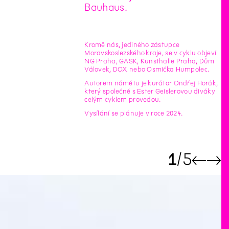
Bauhaus.
Kromě nás, jediného zástupce
Moravskoslezského kraje, se v cyklu objeví
NG Praha, GASK, Kunsthalle Praha, Dům
Válovek, DOX nebo Osmička Humpolec.
Autorem námětu je kurátor Ondřej Horák,
který společně s Ester Geislerovou diváky
celým cyklem provedou.
Vysílání se plánuje v roce 2024.
1
5
←
→