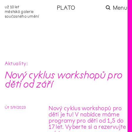
už 10 let
PLATO
Menu
městská galerie
současného umění
aktuality
aktuality
aktuality
aktuality
aktuality
Co se dělo na
Na rezidenci
Zahradní
Komentované
Podílíme se na
zahradě v červenci?
hostíme autorku
videozpravodaj:
prohlídky (nejen) v
rozvoji Komunitního
poezie Alžbětu
Pozor na kupovaný
rámci Colours of
centra Liščina
Stančákovou
kompost
Ostrava
Aktuality
Nový cyklus workshopů pro
děti od září
Út
5
/
9
/
2023
Nový cyklus workshopů pro
děti je tu! V nabídce máme
programy pro děti od 1,5 do
17 let. Vyberte si a rezervujte