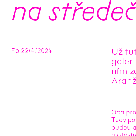
na středeč
Už tut
Po
22
/
4
/
2024
galeri
ním z
Aranž
Oba pro
Tedy pou
budou a
a otevír