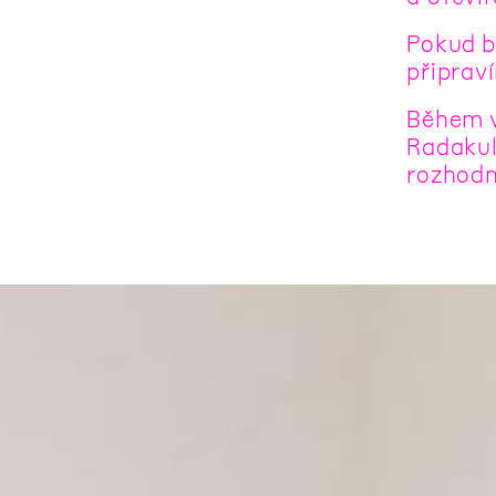
Pokud b
připrav
Během v
Radakul
rozhodn