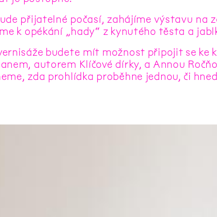
ude přijatelné počasí, zahájíme výstavu na 
íme k opékání „hady“ z kynutého těsta a jabl
ernisáže budete mít možnost připojit se ke
anem, autorem Klíčové dírky, a Annou Ročňo
eme, zda prohlídka proběhne jednou, či hned