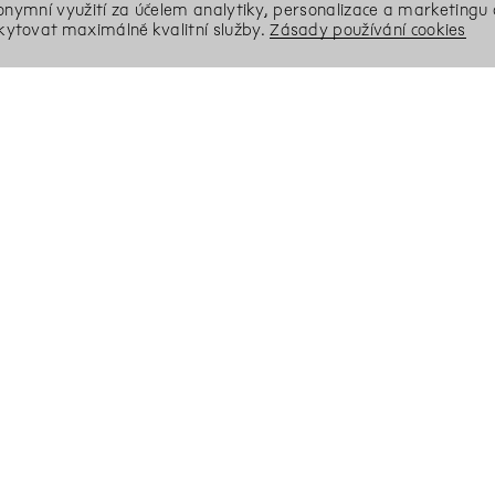
nonymní využití za účelem analytiky, personalizace a marketingu 
ytovat maximálně kvalitní služby.
Zásady používání cookies