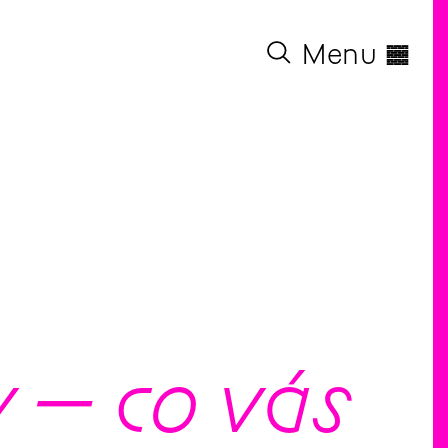
◊
Menu
y – co vás