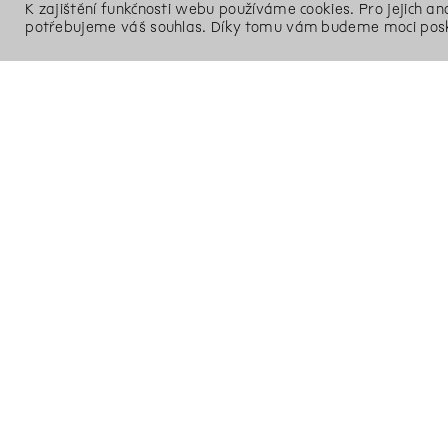
K zajištění funkčnosti webu používáme cookies. Pro jejich a
potřebujeme váš souhlas. Díky tomu vám budeme moci posk