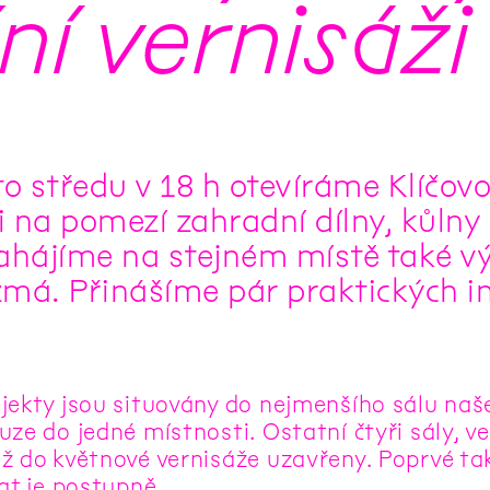
ní vernisáži
o středu v 18 h otevíráme Klíčovo
i na pomezí zahradní dílny, kůlny
ahájíme na stejném místě také v
má. Přinášíme pár praktických in
jekty jsou situovány do nejmenšího sálu našeh
ze do jedné místnosti. Ostatní čtyři sály, ve
ž do květnové vernisáže uzavřeny. Poprvé ta
at je postupně.