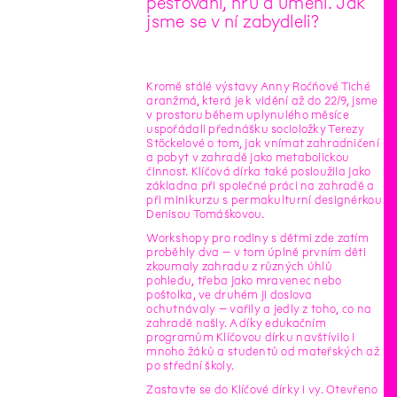
pěstování, hru a umění. Jak
jsme se v ní zabydleli?
Kromě stálé výstavy Anny Ročňové Tiché
aranžmá, která je k vidění až do 22/9, jsme
v prostoru během uplynulého měsíce
uspořádali přednášku socioložky Terezy
Stöckelové o tom, jak vnímat zahradničení
a pobyt v zahradě jako metabolickou
činnost. Klíčová dírka také posloužila jako
základna při společné práci na zahradě a
při minikurzu s permakulturní designérkou
Denisou Tomáškovou.
Workshopy pro rodiny s dětmi zde zatím
proběhly dva – v tom úplně prvním děti
zkoumaly zahradu z různých úhlů
pohledu, třeba jako mravenec nebo
poštolka, ve druhém ji doslova
ochutnávaly – vařily a jedly z toho, co na
zahradě našly. A díky edukačním
programům Klíčovou dírku navštívilo i
mnoho žáků a studentů od mateřských až
po střední školy.
Zastavte se do Klíčové dírky i vy. Otevřeno