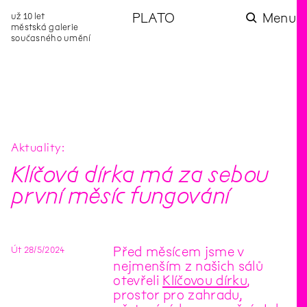
už 10 let
PLATO
Menu
městská galerie
současného umění
aktuality
aktuality
aktuality
aktuality
aktuality
Co se dělo na
Na rezidenci
Zahradní
Komentované
Podílíme se na
zahradě v červenci?
hostíme autorku
videozpravodaj:
prohlídky (nejen) v
rozvoji Komunitního
poezie Alžbětu
Pozor na kupovaný
rámci Colours of
centra Liščina
Stančákovou
kompost
Ostrava
Aktuality
Klíčová dírka má za sebou
první měsíc fungování
Út
28
/
5
/
2024
Před měsícem jsme v
nejmenším z našich sálů
otevřeli
Klíčovou dírku
,
prostor pro zahradu,