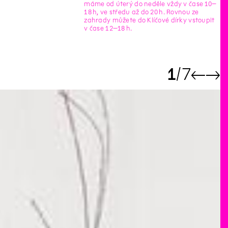
máme od úterý do neděle vždy v čase 10–
18 h, ve středu až do 20 h. Rovnou ze
zahrady můžete do Klíčové dírky vstoupit
v čase 12–18 h.
1
7
←
→