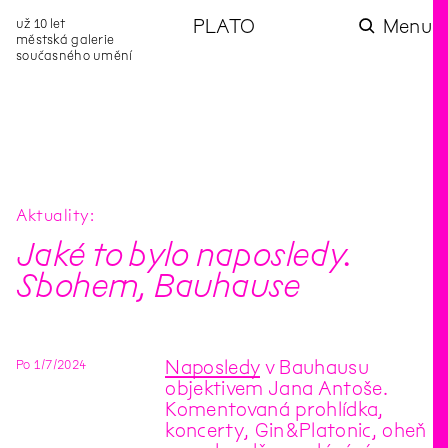
už 10 let
PLATO
Menu
městská galerie
současného umění
aktuality
aktuality
aktuality
aktuality
aktuality
Co se dělo na
Na rezidenci
Zahradní
Komentované
Podílíme se na
zahradě v červenci?
hostíme autorku
videozpravodaj:
prohlídky (nejen) v
rozvoji Komunitního
poezie Alžbětu
Pozor na kupovaný
rámci Colours of
centra Liščina
Stančákovou
kompost
Ostrava
Aktuality
Jaké to bylo naposledy.
Sbohem, Bauhause
Po
1
/
7
/
2024
Naposledy
v Bauhausu
objektivem Jana Antoše.
Komentovaná prohlídka,
koncerty, Gin&Platonic, oheň