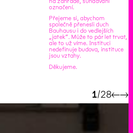
na zahradě, sundávání
označení.
Přejeme si, abychom
společně přenesli duch
Bauhausu i do vedlejších
„jatek“. Může to pár let trvat,
ale to už víme. Instituci
nedefinuje budova, instituce
jsou vztahy.
Děkujeme.
1
28
←
→