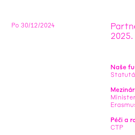
Partn
Po
30
/
12
/
2024
2025.
Naše fu
Statutá
Mezinár
Ministe
Erasmus+
Péči a r
CTP