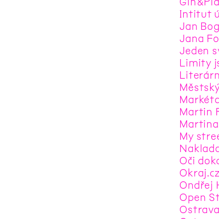
Gin&Pla
Intitut 
Jan Bog
Jana Fo
Jeden s
Limity 
Literárn
Městský
Markéta
Martin 
Martina
My stre
Naklada
Oči dok
Okraj.c
Ondřej H
Open St
Ostrav