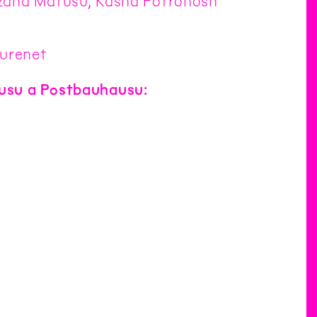
uzana Matůšů, Kasha Potrohosh
turenet
usu a Postbauhausu: