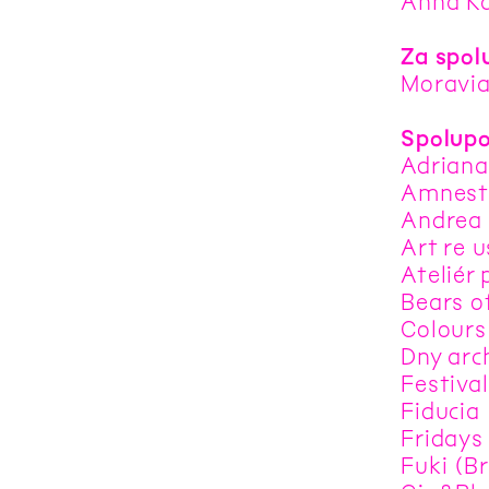
Anna Ka
Za spol
Moravia
Spolupo
Adriana
Amnesty
Andrea 
Art re u
Ateliér
Bears o
Colours
Dny arc
Festiva
Fiducia
Fridays
Fuki (B