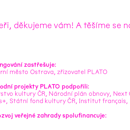
eři, děkujeme vám! A těšíme se na 
ngování zastřešuje:
rní město Ostrava, zřizovatel PLATO
odní projekty PLATO podpořili:
rstvo kultury ČR, Národní plán obnovy, Next
, Státní fond kultury ČR, Institut français,
ozvoj veřejné zahrady spolufinancuje: