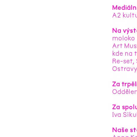
Mediáln
A2 kult
Na výst
moloko 
Art Mus
kde na 
Re-set, 
Ostravy
Za trpě
Oddělen
Za spol
Iva Sik
Naše st