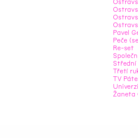
Ostravsk
Ostravs
Ostravs
Ostrav
Pavel Ge
Peče (s
Re-set
Společn
Střední
Třetí ru
TV Páte
Univerz
Žaneta 