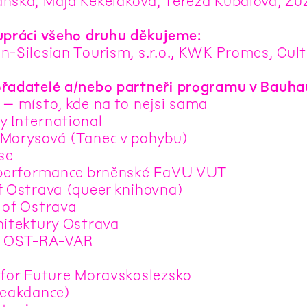
nská, Maja Kekeláková, Tereza Kubalová, Z
upráci všeho druhu děkujeme:
n-Silesian Tourism, s.r.o., KWK Promes, Cul
řadatelé a/nebo partneři programu v Bauha
 – místo, kde na to nejsi sama
 International
Morysová (Tanec v pohybu)
se
 performance brněnské FaVU VUT
f Ostrava (queer knihovna)
 of Ostrava
hitektury Ostrava
l OST-RA-VAR
 for Future Moravskoslezsko
reakdance)