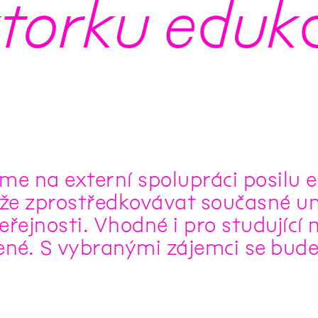
ktorku eduk
me na externí spolupráci posilu 
e zprostředkovávat současné um
veřejnosti. Vhodné i pro studující 
ené. S vybranými zájemci se bud