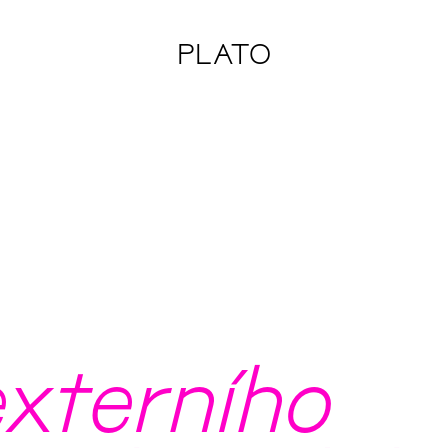
PLATO
xterního