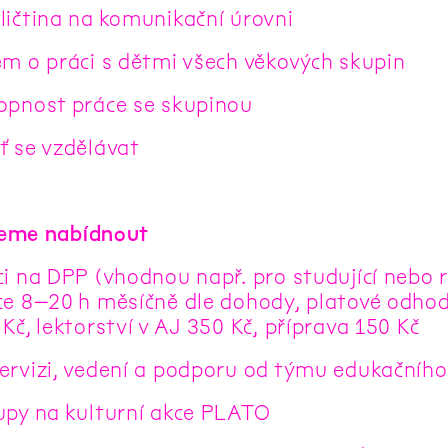
ličtina na komunikační úrovni
em o práci s dětmi všech věkových skupin
opnost práce se skupinou
ť se vzdělávat
eme nabídnout
ci na DPP (vhodnou např. pro studující nebo 
ce 8–20 h měsíčně dle dohody, platové odhod
Kč, lektorství v AJ 350 Kč, příprava 150 Kč
ervizi, vedení a podporu od týmu edukačního
upy na kulturní akce PLATO