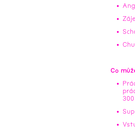
Ang
Záj
Sch
Chu
Co můž
Prá
prá
300 
Sup
Vst