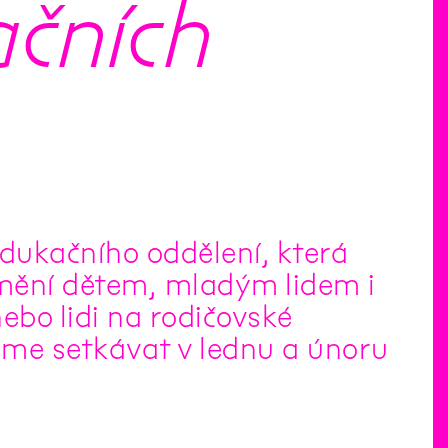
ačních
edukačního oddělení, která
ění dětem, mladým lidem i
nebo lidi na rodičovské
eme setkávat v lednu a únoru