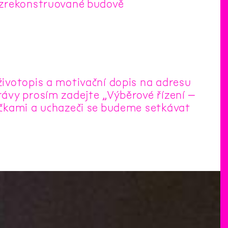
ě zrekonstruované budově
ivotopis a motivační dopis na adresu
ávy prosím zadejte „Výběrové řízení –
ečkami a uchazeči se budeme setkávat