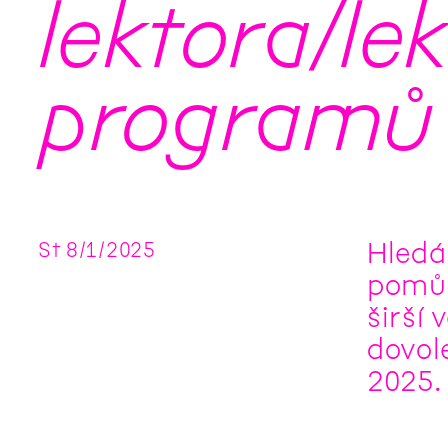
lektora/le
programů
Hledá
St
8
/
1
/
2025
pomůž
širší 
dovol
2025.