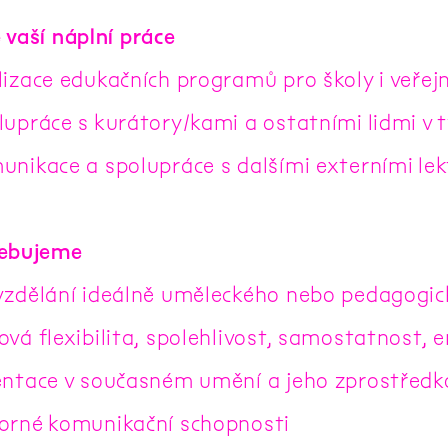
 vaší náplní práce
izace edukačních programů pro školy i veřejn
lupráce s kurátory/kami a ostatními lidmi v
unikace a spolupráce s dalšími externími le
řebujeme
vzdělání ideálně uměleckého nebo pedagogic
vá flexibilita, spolehlivost, samostatnost, e
entace v současném umění a jeho zprostředk
orné komunikační schopnosti