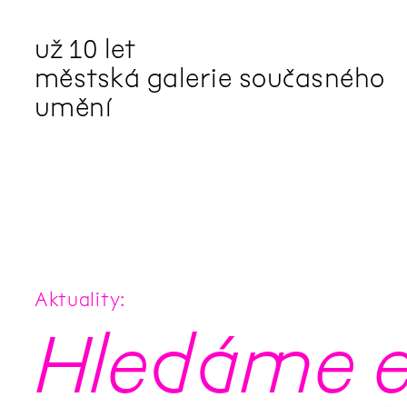
už 10 let
městská galerie současného
umění
aktuality
aktuality
aktuality
aktuality
aktuality
Co se dělo na zahradě v
Na rezidenci hostíme autorku
Zahradní videozpravodaj:
Komentované prohlídky
Podílíme se na rozvoji
červenci?
poezie Alžbětu Stančákovou
Pozor na kupovaný kompost
(nejen) v rámci Colours of
Komunitního centra Liščina
Ostrava
Aktuality
Hledáme e