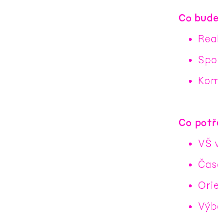
Co bude
Real
Spo
Kom
Co pot
VŠ 
Časo
Ori
Výb