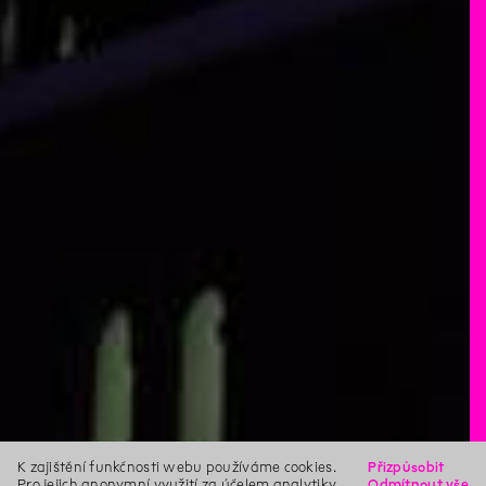
K zajištění funkčnosti webu používáme cookies.
Přizpůsobit
Pro jejich anonymní využití za účelem analytiky,
Odmítnout vše