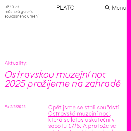
už 10 let
PLATO
Menu
městská galerie
současného umění
aktuality
aktuality
aktuality
aktuality
aktuality
Co se dělo na
Na rezidenci
Zahradní
Komentované
Podílíme se na
zahradě v červenci?
hostíme autorku
videozpravodaj:
prohlídky (nejen) v
rozvoji Komunitního
poezie Alžbětu
Pozor na kupovaný
rámci Colours of
centra Liščina
Stančákovou
kompost
Ostrava
Aktuality
Ostravskou muzejní noc
2025 prožijeme na zahradě
Pá
2
/
5
/
2025
Opět jsme se stali součástí
Ostravské muzejní noci
,
která se letos uskuteční v
sobotu 17/5. A protože ve