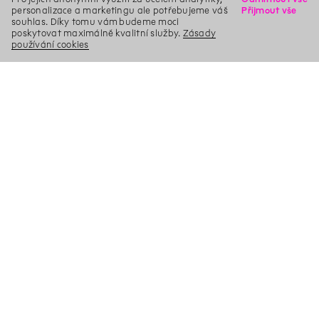
personalizace a marketingu ale potřebujeme váš
Přijmout vše
souhlas. Díky tomu vám budeme moci
poskytovat maximálně kvalitní služby.
Zásady
používání cookies
X
Hledat