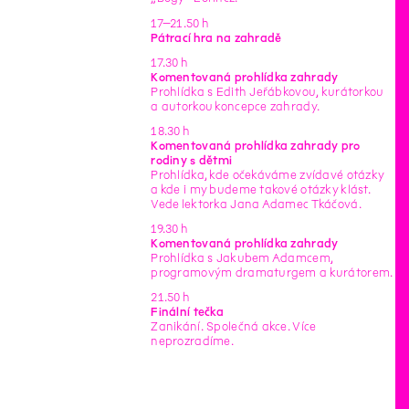
17–21.50 h
Pátrací hra na zahradě
17.30 h
Komentovaná prohlídka zahrady
Prohlídka s Edith Jeřábkovou, kurátorkou
a autorkou koncepce zahrady.
18.30 h
Komentovaná prohlídka zahrady pro
rodiny s dětmi
Prohlídka, kde očekáváme zvídavé otázky
a kde i my budeme takové otázky klást.
Vede lektorka Jana Adamec Tkáčová.
19.30 h
Komentovaná prohlídka zahrady
Prohlídka s Jakubem Adamcem,
programovým dramaturgem a kurátorem.
21.50 h
Finální tečka
Zanikání. Společná akce. Více
neprozradíme.