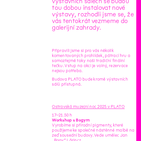
výstavních sálech se budou
tou dobou instalovat nové
výstavy, rozhodli jsme se, že
vás tentokrát vezmeme do
galerijní zahrady.
Připravili jsme si pro vás několik
komentovaných prohlídek, pátrací hru a
samozřejmě taky naši tradiční finální
tečku. Vstup na akci je volný, rezervace
nejsou potřeba.
Budova PLATO bude kromě výstavních
sálů přístupná.
Ostravská muzejní noc 2025 v PLATO
17–21.50 h
Workshop s Bogym
Vyrobíme si přírodní pigmenty, které
použijeme ke společné nástěnné malbě na
zeď sousední budovy. Vede umělec Jan
„Bogy“ Lörincz.