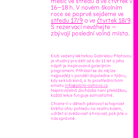
měsíc ve středu a ve čtvrtek v
16–18 h. V novém školním
roce se poprvé sejdeme ve
středu 17/9
a ve
čtvrtek 18/9
.
S rezervací neváhejte –
zbývají poslední volná místa.
Klub vedený lektorkou Gabrielou Pilařovou
je vhodný pro děti od 6 do 11 let a jeho
náplň je inspirovaná galerijním
programem. Přihlásit se do něj lze
nejpozději v pondělí dopoledne v týdnu,
kdy se klub koná, a to prostřednictvím
emailu
info@plato-ostrava.cz
.
Nepravidelná docházka není překážkou,
každá lekce funguje samostatně.
Chcete-li v dětech pěstovat schopnost
širšího úhlu pohledu na realitu kolem,
udržet si zvědavost a hravost, pak jste u
nás správně.