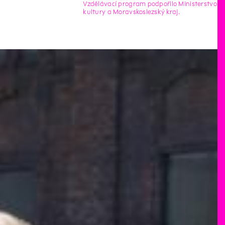
Vzdělávací program podpořilo Ministerstvo
kultury a Moravskoslezský kraj.