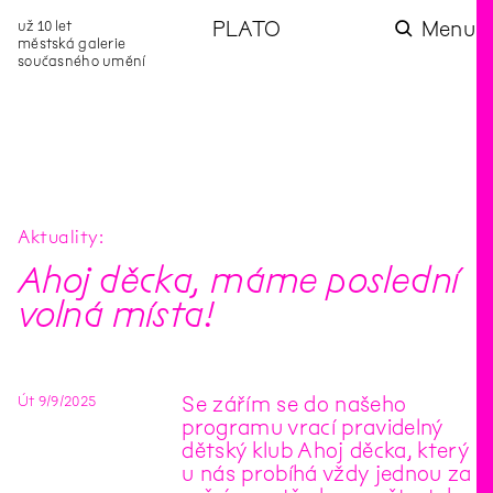
už 10 let
PLATO
Menu
městská galerie
současného umění
aktuality
aktuality
aktuality
aktuality
aktuality
Co se dělo na
Na rezidenci
Zahradní
Komentované
Podílíme se na
zahradě v červenci?
hostíme autorku
videozpravodaj:
prohlídky (nejen) v
rozvoji Komunitního
poezie Alžbětu
Pozor na kupovaný
rámci Colours of
centra Liščina
Stančákovou
kompost
Ostrava
Aktuality
Ahoj děcka, máme poslední
volná místa!
Út
9
/
9
/
2025
Se zářím se do našeho
programu vrací pravidelný
dětský klub Ahoj děcka, který
u nás probíhá vždy jednou za