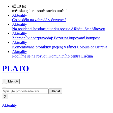
už 10 let
městská galerie současného umění
Aktuality
Co se dělo na zahradě v červenci?
Aktuality
Na rezidenci hostíme autorku poezie Alžbětu Stančákovou
Aktuality
Zahradní videozpravodaj: Pozor na kupovaný kompost
Aktuality
Komentované prohlídky (nejen) v rámci Colours of Ostrava
Aktuality
Podílíme se na rozvoji Komunitního centra Liščina
PLATO
Menu
◊
Hledat
X
Aktuality