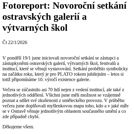
Fotoreport: Novoroční setkání
ostravských galerií a
výtvarných škol
Čt
22
/
1
/
2026
V pondělí 19/1 jsme iniciovali novoroční setkání se zástupci a
zástupkyněmi ostravských galerií, výtvarných škol, festivalů a
institucí, které se věnují vystavování. Setkání proběhlo symbolicky
na začátku roku, který je pro PLATO rokem jubilejním – letos si
totiž připomínáme 10. výročí existence galerie.
Večera se zúčastnilo asi 70 lidí nejen z vedení institucí, ale také z
jednotlivých oddělení. Všichni jsme měli možnost se vzájemně
poznat a sdílet své zkušenosti z uměleckého provozu. V průběhu
večera jsme doplňovali myšlenkovou mapu toho, kdo a v jaké míře
se v Ostravě věnuje jednotlivým oblastem současného umění a co
zde případně chybí.
Děkujeme všem.