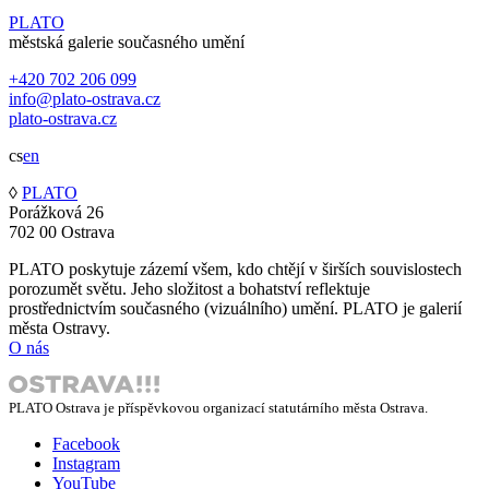
PLATO
městská galerie současného umění
+420 702 206 099
info@plato-ostrava.cz
plato-ostrava.cz
cs
en
◊
PLATO
Porážková 26
702 00 Ostrava
PLATO poskytuje zázemí všem, kdo chtějí v širších souvislostech
porozumět světu. Jeho složitost a bohatství reflektuje
prostřednictvím současného (vizuálního) umění. PLATO je galerií
města Ostravy.
O nás
PLATO Ostrava je příspěvkovou organizací statutárního města Ostrava.
Facebook
Instagram
YouTube