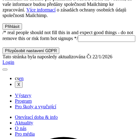
vaše informace budou předány společnosti Mailchimp ke
zpracování.
Více informací
o zásadách ochrany osobních údajů
společnosti Mailchimp.
/* real people should not fill this in and expect good things - do not
remove this or risk form bot signups */
Přizpůsobit nastavení GDPR
Tato stránka byla naposledy aktualizována
Čt
22
/
1
/
2026
Login
cs
en
X
Výstavy
Program
Pro školy a vyučující
Otevírací doba & info
Aktuality
O nás
Pro média