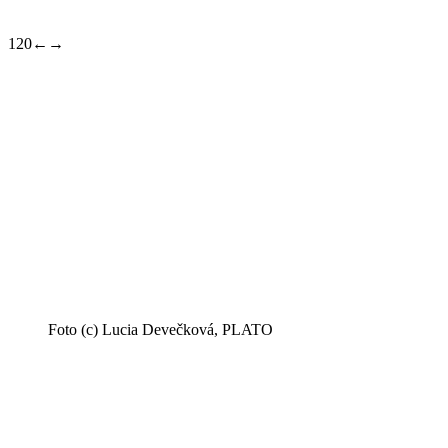
1
20
←
→
Foto (c) Lucia Devečková, PLATO