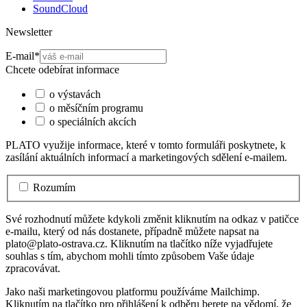
SoundCloud
Newsletter
E-mail
*
Chcete odebírat informace
o výstavách
o měsíčním programu
o speciálních akcích
PLATO využije informace, které v tomto formuláři poskytnete, k
zasílání aktuálních informací a marketingových sdělení e-mailem.
Rozumím
Své rozhodnutí můžete kdykoli změnit kliknutím na odkaz v patičce
e-mailu, který od nás dostanete, případně můžete napsat na
plato@plato-ostrava.cz. Kliknutím na tlačítko níže vyjadřujete
souhlas s tím, abychom mohli tímto způsobem Vaše údaje
zpracovávat.
Jako naši marketingovou platformu používáme Mailchimp.
Kliknutím na tlačítko pro přihlášení k odběru berete na vědomí, že