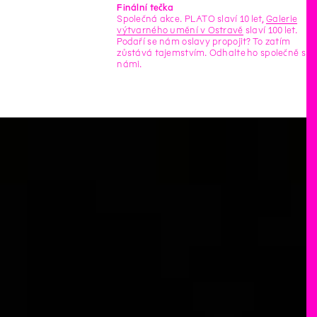
Finální tečka
Společná akce. PLATO slaví 10 let,
Galerie
výtvarného umění v Ostravě
slaví 100 let.
Podaří se nám oslavy propojit? To zatím
zůstává tajemstvím. Odhalte ho společně s
námi.