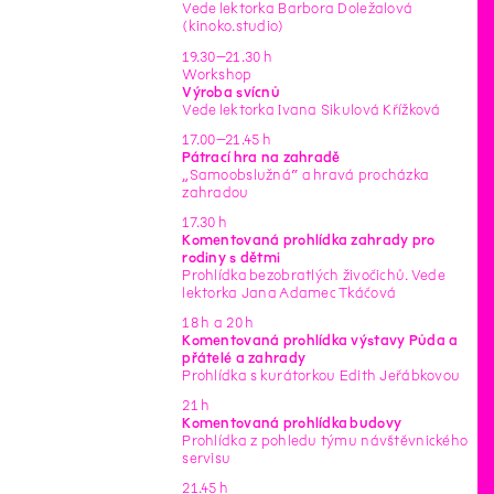
Vede lektorka Barbora Doležalová
(kinoko.studio)
19.30–21.30 h
Workshop
Výroba svícnů
Vede lektorka Ivana Sikulová Křížková
17.00–21.45 h
Pátrací hra na zahradě
„Samoobslužná“ a hravá procházka
zahradou
17.30 h
Komentovaná prohlídka zahrady pro
rodiny s dětmi
Prohlídka bezobratlých živočichů. Vede
lektorka Jana Adamec Tkáčová
18 h a 20 h
Komentovaná prohlídka výstavy Půda a
přátelé a zahrady
Prohlídka s kurátorkou Edith Jeřábkovou
21 h
Komentovaná prohlídka budovy
Prohlídka z pohledu týmu návštěvnického
servisu
21.45 h