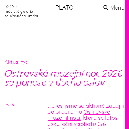
už 10 let
PLATO
Menu
městská galerie
současného umění
aktuality
aktuality
aktuality
aktuality
aktuality
Co se dělo na
Na rezidenci
Zahradní
Komentované
Podílíme se na
zahradě v červenci?
hostíme autorku
videozpravodaj:
prohlídky (nejen) v
rozvoji Komunitního
poezie Alžbětu
Pozor na kupovaný
rámci Colours of
centra Liščina
Stančákovou
kompost
Ostrava
Aktuality
Ostravská muzejní noc 2026
se ponese v duchu oslav
Po
1
/
6
I letos jsme se aktivně zapojili
do programu
Ostravské
muzejní noci
, která se letos
uskuteční v sobotu 6/6.