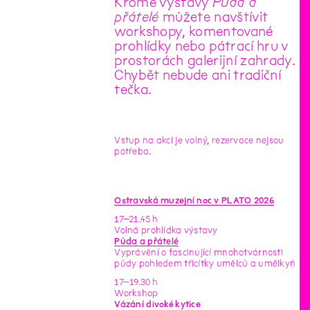
Kromě výstavy
Půda a
přátelé
můžete navštívit
workshopy, komentované
prohlídky nebo pátrací hru v
prostorách galerijní zahrady.
Chybět nebude ani tradiční
tečka.
Vstup na akci je volný, rezervace nejsou
potřeba.
Ostravská muzejní noc v PLATO 2026
17–21.45 h
Volná prohlídka výstavy
Půda a přátelé
Vyprávění o fascinující mnohotvárnosti
půdy pohledem třicítky umělců a umělkyň
17–19.30 h
Workshop
Vázání divoké kytice