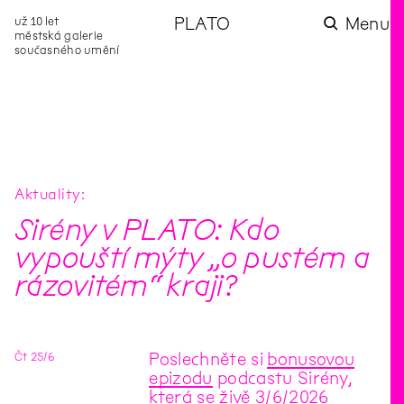
už 10 let
PLATO
Menu
městská galerie
současného umění
aktuality
aktuality
aktuality
aktuality
aktuality
Co se dělo na
Na rezidenci
Zahradní
Komentované
Podílíme se na
zahradě v červenci?
hostíme autorku
videozpravodaj:
prohlídky (nejen) v
rozvoji Komunitního
poezie Alžbětu
Pozor na kupovaný
rámci Colours of
centra Liščina
Stančákovou
kompost
Ostrava
Aktuality
Sirény v PLATO: Kdo
vypouští mýty „o pustém a
rázovitém“ kraji?
Čt
25
/
6
Poslechněte si
bonusovou
epizodu
podcastu Sirény,
která se živě 3/6/2026