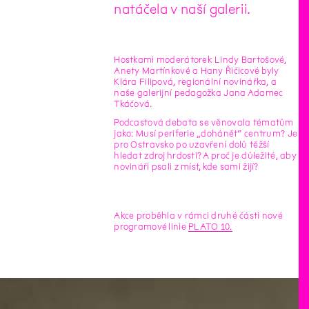
natáčela v naší galerii.
Hostkami moderátorek Lindy Bartošové,
Anety Martínkové a Hany Řičicové byly
Klára Filipová, regionální novinářka, a
naše galerijní pedagožka Jana Adamec
Tkáčová.
Podcastová debata se věnovala tématům
jako: Musí periferie „dohánět“ centrum? Je
pro Ostravsko po uzavření dolů těžší
hledat zdroj hrdosti? A proč je důležité, aby
novináři psali z míst, kde sami žijí?
Akce proběhla v rámci druhé části nové
programové linie
PLATO 10.