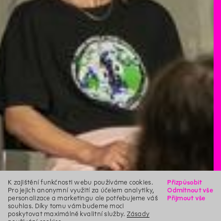
K zajištění funkčnosti webu používáme cookies.
Přizpůsobit
Pro jejich anonymní využití za účelem analytiky,
Odmítnout vše
personalizace a marketingu ale potřebujeme váš
Přijmout vše
souhlas. Díky tomu vám budeme moci
poskytovat maximálně kvalitní služby.
Zásady