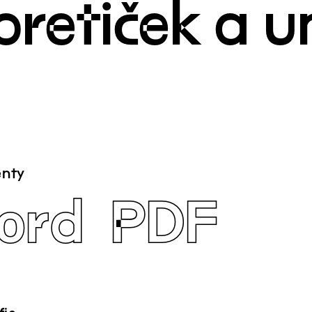
oretiček a 
nty
ord
PDF