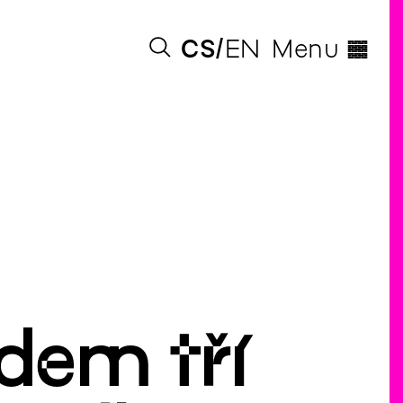
◊
CS
EN
Menu
edem tří