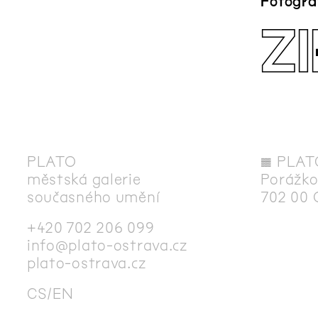
Fotogra
ZI
PLATO
◊
PLAT
městská galerie
Porážko
současného umění
702 00 
+420 702 206 099
info@plato-ostrava.cz
plato-ostrava.cz
CS
EN