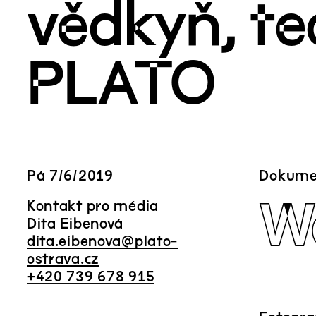
vědkyň, te
PLATO
Pá
7
/
6
/
2019
Dokume
W
Kontakt pro média
Dita Eibenová
dita.eibenova@plato-
ostrava.cz
+420 739 678 915