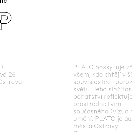
fie
P
O
PLATO poskytuje z
vá 26
všem, kdo chtějí v š
Ostrava
souvislostech poro
světu. Jeho složitos
bohatství reflektuj
prostřednictvím
současného (vizuál
umění. PLATO je gal
města Ostravy.