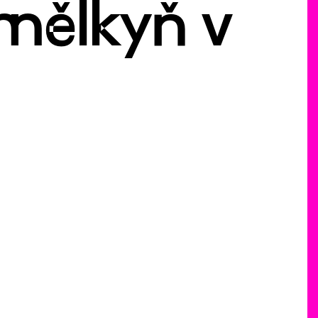
umělkyň v