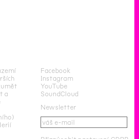
ázemí
Facebook
irších
Instagram
zumět
YouTube
t a
SoundCloud
e
Newsletter
ního)
erií