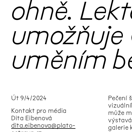
ohně. Lek
umožňuje 
uměním be
Út
9
/
4
/
2024
Pečení 
vizuáln
Kontakt pro média
může mí
Dita Eibenová
výstavám
dita.eibenova@plato-
galerie