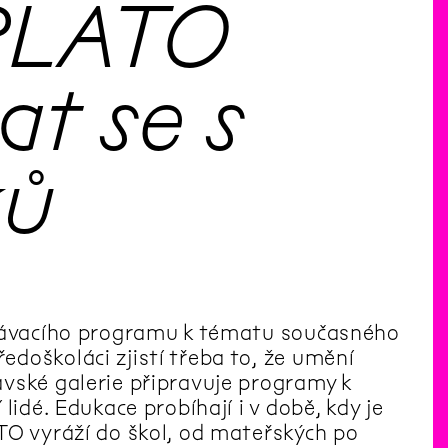
 PLATO
t se s
ků
ělávacího programu k tématu současného
doškoláci zjistí třeba to, že umění
vské galerie připravuje programy k
lidé. Edukace probíhají i v době, kdy je
TO vyráží do škol, od mateřských po