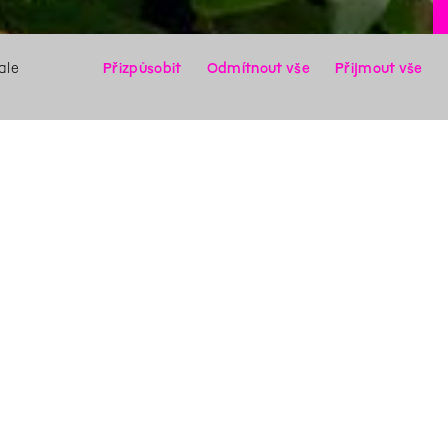
ale
Přizpůsobit
Odmítnout vše
Přijmout vše
X
Hledat