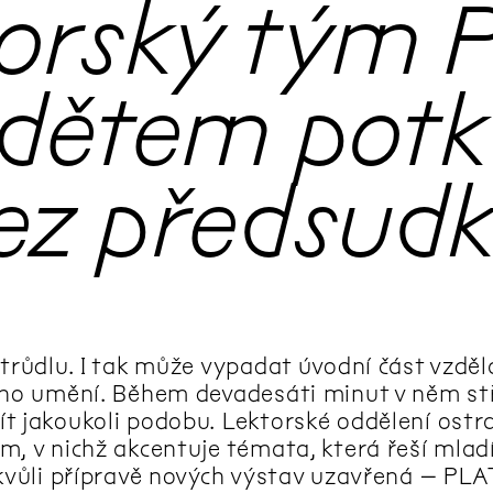
torský tým
dětem potka
z předsud
štrůdlu. I tak může vypadat úvodní část vzd
ího umění. Během devadesáti minut v něm stře
t jakoukoli podobu. Lektorské oddělení ostra
, v nichž akcentuje témata, která řeší mladí 
 kvůli přípravě nových výstav uzavřená – PLA