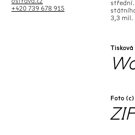
ostrava.cz
střední
+420 739 678 915
státníh
3,3 mil.
Tisková
Wo
Foto (c
ZI