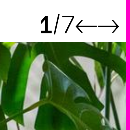
1
7
←
→