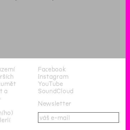
ázemí
Facebook
irších
Instagram
zumět
YouTube
t a
SoundCloud
e
Newsletter
ního)
erií