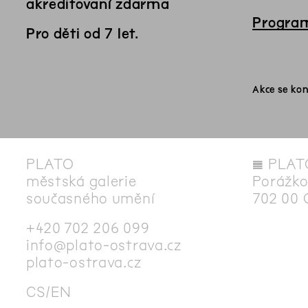
akreditovaní zdarma
Program
Pro děti od 7 let.
Akce se kon
PLATO
◊
PLAT
městská galerie
Porážko
současného umění
702 00 
+420 702 206 099
info@plato-ostrava.cz
plato-ostrava.cz
CS
EN