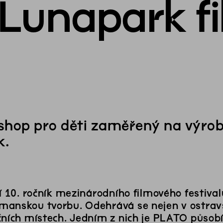
Lunapark f
hop pro děti zaměřený na výrob
k.
ní 10. ročník mezinárodního filmového festiva
anskou tvorbu. Odehrává se nejen v ostravs
čních místech. Jedním z nich je PLATO působ