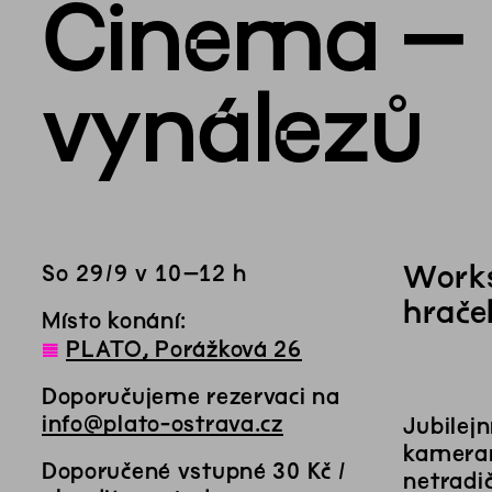
Cinema – 
vynálezů
Works
So
29
/
9
v
10
–
12
h
hrače
Místo konání:
◊
PLATO, Porážková 26
Doporučujeme rezervaci na
info@plato-ostrava.cz
Jubilej
kameram
Doporučené vstupné 30 Kč /
netradi