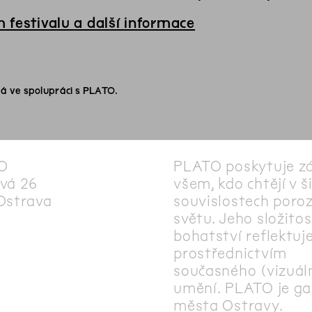
 festivalu a další informace
á ve spolupráci s PLATO.
O
PLATO poskytuje z
vá 26
všem, kdo chtějí v š
Ostrava
souvislostech poro
světu. Jeho složitos
bohatství reflektuj
prostřednictvím
současného (vizuál
umění. PLATO je gal
města Ostravy.