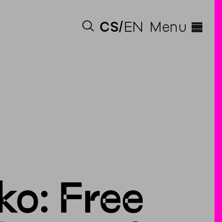
◊
CS
EN
Menu
o: Free