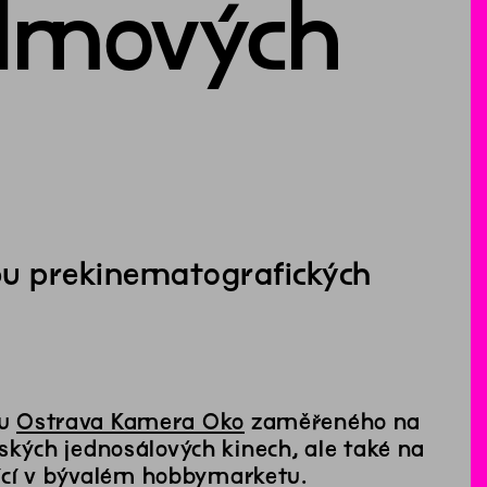
ilmových
u prekinematografických
lu
Ostrava Kamera Oko
zaměřeného na
kých jednosálových kinech, ale také na
ící v bývalém hobbymarketu.