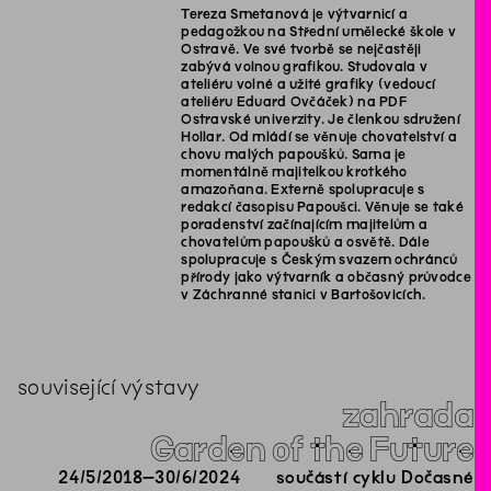
Tereza Smetanová je výtvarnicí a
pedagožkou na Střední umělecké škole v
Ostravě. Ve své tvorbě se nejčastěji
zabývá volnou grafikou. Studovala v
ateliéru volné a užité grafiky (vedoucí
ateliéru Eduard Ovčáček) na PDF
Ostravské univerzity. Je členkou sdružení
Hollar. Od mládí se věnuje chovatelství a
chovu malých papoušků. Sama je
momentálně majitelkou krotkého
amazoňana. Externě spolupracuje s
redakcí časopisu Papoušci. Věnuje se také
poradenství začínajícím majitelům a
chovatelům papoušků a osvětě. Dále
spolupracuje s Českým svazem ochránců
přírody jako výtvarník a občasný průvodce
v Záchranné stanici v Bartošovicích.
související výstavy
zahrada
Garden of the Future
24
/
5
/
2018
–
30
/
6
/
2024
součástí cyklu Dočasné