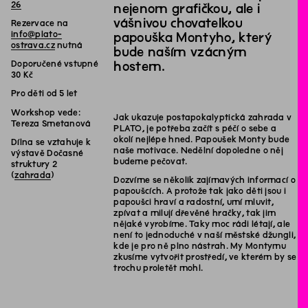
26
nejenom grafičkou, ale i
vášnivou chovatelkou
Rezervace na
info@plato-
papouška Montyho, který
ostrava.cz
nutná
bude naším vzácným
Doporučené vstupné
hostem.
30 Kč
Pro děti od 5 let
Workshop vede:
Jak ukazuje postapokalyptická zahrada v
Tereza Smetanová
PLATO, je potřeba začít s péčí o sebe a
okolí nejlépe hned. Papoušek Monty bude
Dílna se vztahuje k
naše motivace. Nedělní dopoledne o něj
výstavě Dočasné
budeme pečovat.
struktury 2
(
zahrada
)
Dozvíme se několik zajímavých informací o
papoušcích. A protože tak jako děti jsou i
papoušci hraví a radostní, umí mluvit,
zpívat a milují dřevěné hračky, tak jim
nějaké vyrobíme. Taky moc rádi létají, ale
není to jednoduché v naší městské džungli,
kde je pro ně plno nástrah. My Montymu
zkusíme vytvořit prostředí, ve kterém by se
trochu proletět mohl.