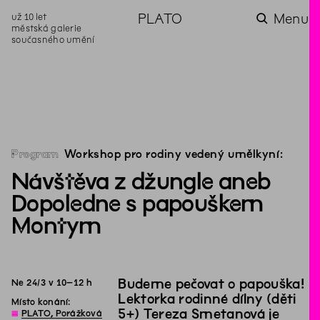
už 10 let
PLATO
Menu
městská galerie
současného umění
aktuality
aktuality
aktuality
aktuality
aktuality
Co se dělo na
Na rezidenci
Zahradní
Komentované
Podílíme se na
zahradě v červenci?
hostíme autorku
videozpravodaj:
prohlídky (nejen) v
rozvoji Komunitního
poezie Alžbětu
Pozor na kupovaný
rámci Colours of
centra Liščina
Stančákovou
kompost
Ostrava
Program
Workshop pro rodiny vedený umělkyní:
Návštěva z džungle aneb
Dopoledne s papouškem
Montym
Budeme pečovat o papouška!
Ne
24
/
3
v
10
–
12
h
Lektorka rodinné dílny (děti
Místo konání:
5+) Tereza Smetanová je
◊
PLATO, Porážková