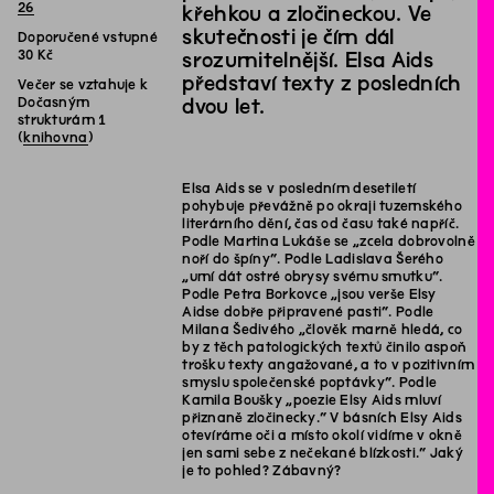
26
křehkou a zločineckou. Ve
skutečnosti je čím dál
Doporučené vstupné
30 Kč
srozumitelnější. Elsa Aids
představí texty z posledních
Večer se vztahuje k
Dočasným
dvou let.
strukturám 1
(
knihovna
)
Elsa Aids se v posledním desetiletí
pohybuje převážně po okraji tuzemského
literárního dění, čas od času také napříč.
Podle Martina Lukáše se „zcela dobrovolně
noří do špíny“. Podle Ladislava Šerého
„umí dát ostré obrysy svému smutku“.
Podle Petra Borkovce „jsou verše Elsy
Aidse dobře připravené pasti“. Podle
Milana Šedivého „člověk marně hledá, co
by z těch patologických textů činilo aspoň
trošku texty angažované, a to v pozitivním
smyslu společenské poptávky“. Podle
Kamila Boušky „poezie Elsy Aids mluví
přiznaně zločinecky.“ V básních Elsy Aids
otevíráme oči a místo okolí vidíme v okně
jen sami sebe z nečekané blízkosti.“ Jaký
je to pohled? Zábavný?