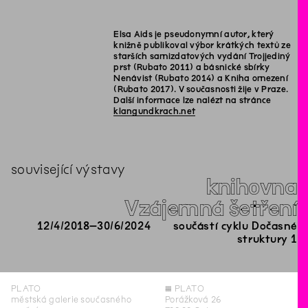
Elsa Aids je pseudonymní autor, který
knižně publikoval výbor krátkých textů ze
starších samizdatových vydání Trojjediný
prst (Rubato 2011) a básnické sbírky
Nenávist (Rubato 2014) a Kniha omezení
(Rubato 2017). V současnosti žije v Praze.
Další informace lze nalézt na stránce
klangundkrach.net
související výstavy
knihovna
Vzájemná šetření
12
/
4
/
2018
–
30
/
6
/
2024
součástí cyklu Dočasné
struktury 1
PLATO
◊
PLATO
městská galerie současného
Porážková 26