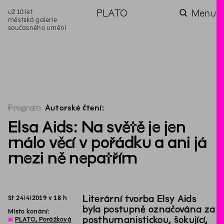
už 10 let
PLATO
Menu
městská galerie
současného umění
aktuality
aktuality
aktuality
aktuality
aktuality
Co se dělo na
Na rezidenci
Zahradní
Komentované
Podílíme se na
zahradě v červenci?
hostíme autorku
videozpravodaj:
prohlídky (nejen) v
rozvoji Komunitního
poezie Alžbětu
Pozor na kupovaný
rámci Colours of
centra Liščina
Stančákovou
kompost
Ostrava
Program
Autorské čtení:
Elsa Aids: Na světě je jen
málo věcí v pořádku a ani já
mezi ně nepatřím
Literární tvorba Elsy Aids
St
24
/
4
/
2019
v
18
h
byla postupně označována za
Místo konání:
posthumanistickou, šokující,
◊
PLATO, Porážková