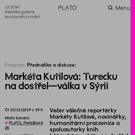
už 10 let
PLATO
Menu
městská galerie
současného umění
aktuality
aktuality
aktuality
aktuality
aktuality
Co se dělo na
Na rezidenci
Zahradní
Komentované
Podílíme se na
zahradě v červenci?
hostíme autorku
videozpravodaj:
prohlídky (nejen) v
rozvoji Komunitního
poezie Alžbětu
Pozor na kupovaný
rámci Colours of
centra Liščina
Stančákovou
kompost
Ostrava
Program
Přednáška a diskuze:
Markéta Kutilová: Turecku
na dostřel—válka v Sýrii
Večer válečné reportérky
Čt
21
/
11
/
2019
v
19
h
Markéty Kutilové, novinářky,
Místo konání:
humanitární pracovnice a
◊
PLATO, Porážková
26
spoluautorky knih