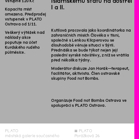
Islámskému státu na dostřel
Vstupné 120 Kč
I a II.
Kapacita míst
omezena. Předprodej
vstupenek v PLATO
Ostrava od 1/11.
Kutilová pracovala jako koordinátorka na
Veškerý výtěžek nad
zahraničních misích Člověka v tísni,
náklady akce
společně s Lenkou Klicperovou se
poputuje na účet
dlouhodobě věnuje situaci v Sýrii.
Kurdského rudého
Přednáška se bude týkat nejen její
půlměsíce.
poslední syrské návštěvy, z níž se vrátila
před několika týdny.
Moderátor diskuze Jan Horák—terapeut,
facilitátor, aktivista. Člen ostravské
skupiny Food not Bombs.
Organizuje Food not Bombs Ostrava ve
spolupráci s PLATO Ostrava.
PLATO
◊
PLATO
městská galerie současného
Porážková 26