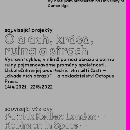
byl hostujícím profesorem na University of
Cambridge.
související projekty
Ó a ach, krása,
ruina a strach
Výstavní cyklus, v němž pomocí obrazu a pojmu
ruiny pojmenováváme proměny společnosti.
Uskutečníme jej prostřednictvím pěti částí –
„divadelních obrazů“ – a nakladatelství Octopus
Press.
14
/
4
/
2021
–
22
/
5
/
2022
související výstavy
Patrick Keiller: London –
Robinson in Space –