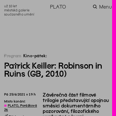
už 10 let
PLATO
Menu
městská galerie
současného umění
aktuality
aktuality
aktuality
aktuality
aktuality
Co se dělo na
Na rezidenci
Zahradní
Komentované
Podílíme se na
zahradě v červenci?
hostíme autorku
videozpravodaj:
prohlídky (nejen) v
rozvoji Komunitního
poezie Alžbětu
Pozor na kupovaný
rámci Colours of
centra Liščina
Stančákovou
kompost
Ostrava
Program
Kino-pátek:
Patrick Keiller: Robinson in
Ruins (GB, 2010)
Závěrečná část filmové
Pá
25
/
6
/
2021
v
19
h
trilogie představující opojnou
Místo konání:
směsici dokumentárního
◊
PLATO, Porážková
26
pozorování, filozofického