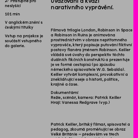
∫
uvažování a kvazi
Přístupné pro
neslyšící
narativního vyprávění.
101 min
V anglickém znění s
českými titulky
Filmová trilogie London, Robinson in Space
a Robinson in Ruins je animována
Vstup na projekce je
prostřednictvím v obraze nepřítomného
součástí vstupného
vypravěče, který popisuje putování fiktivní
do galerie.
postavy flanéra jménem Robinson. Keiller
vkládá své úvahy do perspektiv těchto
duálních fikčních konstruktů a prezentuje
je ve formě cestopisů (po způsobu
německého spisovatele W.G. Sebalda).
Keiller vytváří komplexní, provokativní a
zneklidňující eseje o historii, politice,
krajině a čase.
Dokumentární
Režie, scénář, kamera: Patrick Keiller
Hrají: Vanessa Redgrave (vyp.)
Patrick Keiller, britský filmař, spisovatel a
pedagog, zkoumá proměňující se obraz
Velké Británie – především ve třech