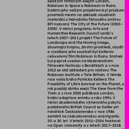
epických filmových esejích London,
Robinson in Space a Robinson in Ruins.
Dalším jeho velkým projektem byl průzkum
prostředí města na základě vizuálních
materiálů z Národního filmového archivu
BFI nazvaný The City of the Future (2002–
2005). V rámci programu Arts and
Humanities Research Council vznikl v
letech 2007–2011 projekt The Future of
Landscape and the Moving Image,
zkoumající krajinu, životní prostředí, obydlí
a vysídlení; jeho součástí byl Keillerův
celovečerní film Robinson in Ruins. Snímek
byl poprvé uveden na Mezinárodním
filmovém festivalu v Benátkách a v roce
2012 se stal základem pro výstavu The
Robinson Institute v Tate Britain. V témže
roce vyšla kniha Patricka Keillera The
Possibility of Life’s Survival on the Planet, o
rok později sbírka esejů The View from the
Train a v roce 2020 publikace London,
knižní adaptace snímku z roku 1994. V
rámci akademického výměnného pobytu
pořádaného British Council se Keiller při
návštěvě Československa v roce 1986
zaměřil na československou avantgardu
20. a 30. let. V letech 2011–2014 hostoval
na Open University a v letech 2017–2018