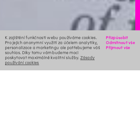
K zajištění funkčnosti webu používáme cookies.
Přizpůsobit
Pro jejich anonymní využití za účelem analytiky,
Odmítnout vše
personalizace a marketingu ale potřebujeme váš
Přijmout vše
souhlas. Díky tomu vám budeme moci
poskytovat maximálně kvalitní služby.
Zásady
používání cookies
X
Hledat