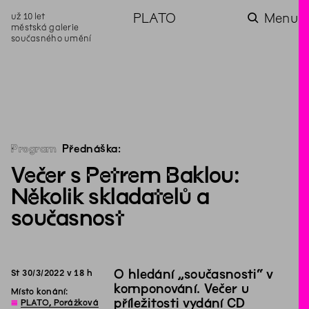
už 10 let
PLATO
Menu
městská galerie
současného umění
aktuality
aktuality
aktuality
aktuality
aktuality
Co se dělo na
Na rezidenci
Zahradní
Komentované
Podílíme se na
zahradě v červenci?
hostíme autorku
videozpravodaj:
prohlídky (nejen) v
rozvoji Komunitního
poezie Alžbětu
Pozor na kupovaný
rámci Colours of
centra Liščina
Stančákovou
kompost
Ostrava
Program
Přednáška:
Večer s Petrem Baklou:
Několik skladatelů a
současnost
O hledání „současnosti“ v
St
30
/
3
/
2022
v
18
h
komponování. Večer u
Místo konání:
příležitosti vydání CD
◊
PLATO, Porážková