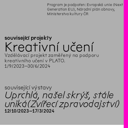
Program je podpořen: Evropská unie (Next
Generation EU), Národní plán obnovy,
Ministerstvo kultury ČR
související projekty
Kreativní učení
Vzdělávací projekt zaměřený na podporu
kreativního učení v PLATO.
1
/
9
/
2023
–
30
/
6
/
2024
související výstavy
Uprchlá, našel skrýš, stále
uniká
(Zvířecí zpravodajství)
12
/
10
/
2023
–
17
/
3
/
2024