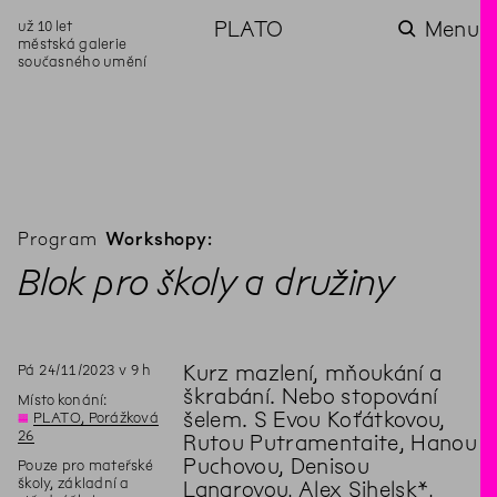
už 10 let
PLATO
Menu
městská galerie
současného umění
aktuality
aktuality
aktuality
aktuality
aktuality
Co se dělo na
Na rezidenci
Zahradní
Komentované
Podílíme se na
zahradě v červenci?
hostíme autorku
videozpravodaj:
prohlídky (nejen) v
rozvoji Komunitního
poezie Alžbětu
Pozor na kupovaný
rámci Colours of
centra Liščina
Stančákovou
kompost
Ostrava
Program
Workshopy:
Blok pro školy a družiny
Pá
24
/
11
/
2023
v
9
h
Kurz mazlení, mňoukání a
škrabání. Nebo stopování
Místo konání:
šelem. S Evou Koťátkovou,
◊
PLATO, Porážková
26
Rutou Putramentaite, Hanou
Puchovou, Denisou
Pouze pro mateřské
školy, základní a
Langrovou, Alex Sihelsk*,