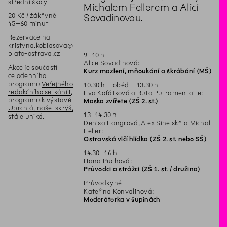
střední školy
Michalem Fellerem a Alicí
20 Kč / žák*yně
Sovadinovou.
45–60 minut
Rezervace na
kristyna.koblasova@
plato-ostrava.cz
9–10 h
Alice Sovadinová:
Akce je součástí
Kurz mazlení, mňoukání a škrábání (MŠ)
celodenního
programu
Veřejného
10.30 h – oběd – 13.30 h
redakčního setkání I
,
Eva Koťátková a Ruta Putramentaite:
programu k výstavě
Maska zvířete (ZŠ 2. st.)
Uprchlá, našel skrýš,
13–14.30 h
stále uniká
.
Denisa Langrová, Alex Sihelsk* a Michal
Feller:
Ostravská vlčí hlídka (ZŠ 2. st. nebo SŠ)
14.30–16 h
Hana Puchová:
Průvodci a strážci (ZŠ 1. st. / družina)
Průvodkyně
Kateřina Konvalinová:
Moderátorka v šupinách