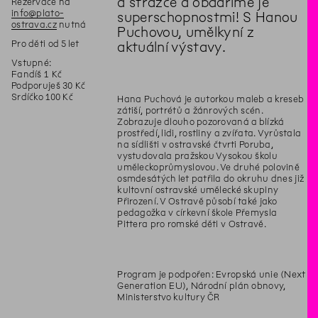
a strážce a obdaříme je
Rezervace na
info@plato-
superschopnostmi! S Hanou
ostrava.cz
nutná
Puchovou, umělkyní z
Pro děti od 5 let
aktuální výstavy.
Vstupné:
Fandíš 1 Kč
Podporuješ 30 Kč
Srdíčko 100 Kč
Hana Puchová je autorkou maleb a kreseb
zátiší, portrétů a žánrových scén.
Zobrazuje dlouho pozorovaná a blízká
prostředí, lidi, rostliny a zvířata. Vyrůstala
na sídlišti v ostravské čtvrti Poruba,
vystudovala pražskou Vysokou školu
uměleckoprůmyslovou. Ve druhé polovině
osmdesátých let patřila do okruhu dnes již
kultovní ostravské umělecké skupiny
Přirození. V Ostravě působí také jako
pedagožka v církevní škole Přemysla
Pittera pro romské děti v Ostravě.
Program je podpořen: Evropská unie (Next
Generation EU), Národní plán obnovy,
Ministerstvo kultury ČR