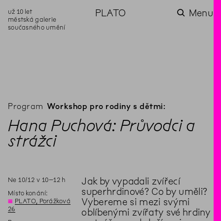
už 10 let
PLATO
Menu
městská galerie
současného umění
aktuality
aktuality
aktuality
aktuality
aktuality
Co se dělo na
Na rezidenci
Zahradní
Komentované
Podílíme se na
zahradě v červenci?
hostíme autorku
videozpravodaj:
prohlídky (nejen) v
rozvoji Komunitního
poezie Alžbětu
Pozor na kupovaný
rámci Colours of
centra Liščina
Stančákovou
kompost
Ostrava
Program
Workshop pro rodiny s dětmi:
Hana Puchová: Průvodci a
strážci
Ne
10
/
12
v
10
–
12
h
Jak by vypadali zvířecí
superhrdinové? Co by uměli?
Místo konání:
Vybereme si mezi svými
◊
PLATO, Porážková
26
oblíbenými zvířaty své hrdiny