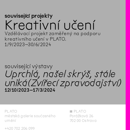
související projekty
Kreativní učení
Vzdělávací projekt zaměřený na podporu
kreativního učení v PLATO.
1
/
9
/
2023
–
30
/
6
/
2024
související výstavy
Uprchlá, našel skrýš, stále
uniká
(Zvířecí zpravodajství)
12
/
10
/
2023
–
17
/
3
/
2024
PLATO
◊
PLATO
městská galerie současného
Porážková 26
umění
702 00 Ostrava
+420 702 206 099