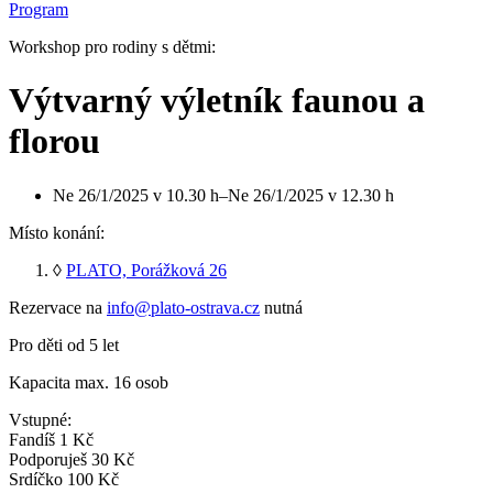
Program
Workshop pro rodiny s dětmi:
Výtvarný výletník faunou a
florou
Ne
26
/
1
/
2025
v
10
.
30
h
–
Ne
26
/
1
/
2025
v
12
.
30
h
Místo konání:
◊
PLATO, Porážková 26
Rezervace na
info@plato-ostrava.cz
nutná
Pro děti od 5 let
Kapacita max. 16 osob
Vstupné:
Fandíš 1 Kč
Podporuješ 30 Kč
Srdíčko 100 Kč