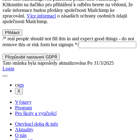
Kliknutím na tlačítko pro přihlášení k odběru berete na vědomí, že
vaše informace budou předány společnosti Mailchimp ke
zpracování.
Více informací
o zásadách ochrany osobních údajů
společnosti Mailchimp.
/* real people should not fill this in and expect good things - do not
remove this or risk form bot signups */
Přizpůsobit nastavení GDPR
Tato stránka byla naposledy aktualizována
Po
31
/
3
/
2025
Login
cs
en
X
Výstavy
Program
Pro školy a vyučující
Otevírací doba & info
Aktuality
O nás