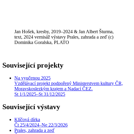
Jan Hošek, kresby, 2019–2024 & Jan Albert Šturma,
text, 2024 vernisáž výstavy Prales, zahrada a zeď (c)
Dominika Goralska, PLATO
Související projekty
Na vyučenou 2025
Vzdělávací projekt podpořený Ministerstvem kultury ČR,
Moravskoslezkým krajem a Nadací ČEZ.
St
1
/
1
/
2025
–
St
31
/
12
/
2025
Související výstavy
Klíčová dírka
Čt
25
/
4
/
2024
–
Ne
22
/
3
/
2026
Prales, zahrada a zeď