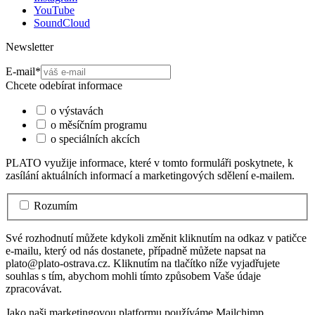
YouTube
SoundCloud
Newsletter
E-mail
*
Chcete odebírat informace
o výstavách
o měsíčním programu
o speciálních akcích
PLATO využije informace, které v tomto formuláři poskytnete, k
zasílání aktuálních informací a marketingových sdělení e-mailem.
Rozumím
Své rozhodnutí můžete kdykoli změnit kliknutím na odkaz v patičce
e-mailu, který od nás dostanete, případně můžete napsat na
plato@plato-ostrava.cz. Kliknutím na tlačítko níže vyjadřujete
souhlas s tím, abychom mohli tímto způsobem Vaše údaje
zpracovávat.
Jako naši marketingovou platformu používáme Mailchimp.