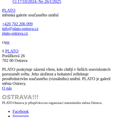
Čt
17
/
10
/
2024
–
Ne
26
/
1
/
2025
PLATO
městská galerie současného umění
+420 702 206 099
info@plato-ostrava.cz
plato-ostrava.cz
cs
en
◊
PLATO
Porážková 26
702 00 Ostrava
PLATO poskytuje zázemí všem, kdo chtějí v širších souvislostech
porozumět světu. Jeho složitost a bohatství reflektuje
prostřednictvím současného (vizuálního) umění. PLATO je galerií
města Ostravy.
O nás
PLATO Ostrava je příspěvkovou organizací statutárního města Ostrava.
Facebook
Instagram