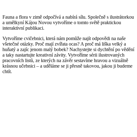
Fauna a flora v zimě odpočívá a nabírá sílu. Společně s ilustrátorkou
a umělkyní Kájou Novou vytvoříme o tomto světě praktickou
interaktivní publikaci.
Vytvoříme cvičebnici, která nám pomůže najít odpovědi na naše
všetečné otázky. Proč mají zvířata ocas? A proč má liška velký a
huňatý a zajíc jenom malý bobek? Nachystejte si dychtění po vědění
a taky nastartujte kreativní závity. Vytvoříme sérii ilustrovaných
pracovních listů, ze kterých na závěr sestavíme hravou a vizuálně
krásnou učebnici – a uděláme se ji přesně takovou, jakou ji budeme
chtít.