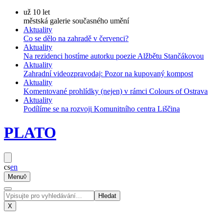
už 10 let
městská galerie současného umění
Aktuality
Co se dělo na zahradě v červenci?
Aktuality
Na rezidenci hostíme autorku poezie Alžbětu Stančákovou
Aktuality
Zahradní videozpravodaj: Pozor na kupovaný kompost
Aktuality
Komentované prohlídky (nejen) v rámci Colours of Ostrava
Aktuality
Podílíme se na rozvoji Komunitního centra Liščina
PLATO
cs
en
Menu
◊
Hledat
X