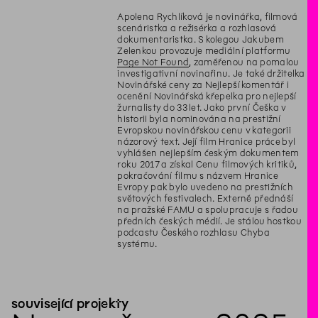
Apolena Rychlíková je novinářka, filmová
scenáristka a režisérka a rozhlasová
dokumentaristka. S kolegou Jakubem
Zelenkou provozuje mediální platformu
Page Not Found
, zaměřenou na pomalou
investigativní novinařinu. Je také držitelka
Novinářské ceny za Nejlepší komentář i
ocenění Novinářská křepelka pro nejlepší
žurnalisty do 33 let. Jako první Češka v
historii byla nominována na prestižní
Evropskou novinářskou cenu v kategorii
názorový text. Její film Hranice práce byl
vyhlášen nejlepším českým dokumentem
roku 2017 a získal Cenu filmových kritiků,
pokračování filmu s názvem Hranice
Evropy pak bylo uvedeno na prestižních
světových festivalech. Externě přednáší
na pražské FAMU a spolupracuje s řadou
předních českých médií. Je stálou hostkou
podcastu Českého rozhlasu Chyba
systému.
související projekty