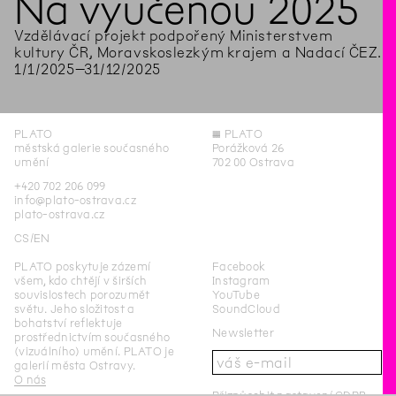
Na vyučenou 2025
Vzdělávací projekt podpořený Ministerstvem
kultury ČR, Moravskoslezkým krajem a Nadací ČEZ.
1
/
1
/
2025
–
31
/
12
/
2025
PLATO
◊
PLATO
městská galerie současného
Porážková 26
umění
702 00 Ostrava
+420 702 206 099
info@plato-ostrava.cz
plato-ostrava.cz
CS
EN
PLATO poskytuje zázemí
Facebook
všem, kdo chtějí v širších
Instagram
souvislostech porozumět
YouTube
světu. Jeho složitost a
SoundCloud
bohatství reflektuje
Newsletter
prostřednictvím současného
(vizuálního) umění. PLATO je
galerií města Ostravy.
O nás
Přizpůsobit nastavení GDPR