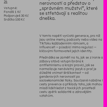
26
nerovností a představ o
„správném mužství“, které
Vstupné:
Fandíš 1 Kč
se střetávají s realitou
Podporuješ 30 Kč
dneška.
Srdíčko 100 Kč
V tomto napětí vyrůstá generace, pro niž
jsou online memy, podcasty nebo videa na
TikToku každodenním rámcem, a
influenceři – působící mimo regulaci –
klíčovými formovateli jejich identity.
Přednáška se zaměří na to, jak se z ironie a
zábavy stává vstupní brána k
antifeminismu a krajní pravici, jak se
normalizuje nenávistný jazyk a proč je
důležité vnímat širší kontext – od
genderových nerovností po
socioekonomické tlaky. Současně nabídne i
cesty prevence a příklady toho, jak mohou
mladí lidé hledat z toxických prostředí
cestu zpět k solidaritě a zdravějším
vztahům.