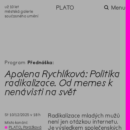
už 10 let
PLATO
Menu
městská galerie
současného umění
aktuality
aktuality
aktuality
aktuality
aktuality
Co se dělo na
Na rezidenci
Zahradní
Komentované
Podílíme se na
zahradě v červenci?
hostíme autorku
videozpravodaj:
prohlídky (nejen) v
rozvoji Komunitního
poezie Alžbětu
Pozor na kupovaný
rámci Colours of
centra Liščina
Stančákovou
kompost
Ostrava
Program
Přednáška:
Apolena Rychlíková: Politika
radikalizace. Od memes k
nenávisti na svět
St
10
/
12
/
2025
v
18
h
Radikalizace mladých mužů
není jen otázkou internetu.
Místo konání:
Je výsledkem společenských
◊
PLATO, Porážková