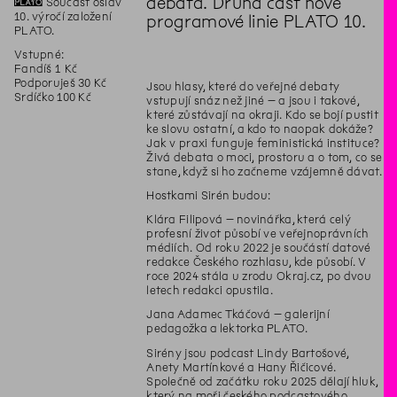
debata. Druhá část nové
📛
Součást oslav
10. výročí založení
programové linie PLATO 10.
PLATO.
Vstupné:
Fandíš 1 Kč
Podporuješ 30 Kč
Jsou hlasy, které do veřejné debaty
Srdíčko 100 Kč
vstupují snáz než jiné – a jsou i takové,
které zůstávají na okraji. Kdo se bojí pustit
ke slovu ostatní, a kdo to naopak dokáže?
Jak v praxi funguje feministická instituce?
Živá debata o moci, prostoru a o tom, co se
stane, když si ho začneme vzájemně dávat.
Hostkami Sirén budou:
Klára Filipová – novinářka, která celý
profesní život působí ve veřejnoprávních
médiích. Od roku 2022 je součástí datové
redakce Českého rozhlasu, kde působí. V
roce 2024 stála u zrodu Okraj.cz, po dvou
letech redakci opustila.
Jana Adamec Tkáčová – galerijní
pedagožka a lektorka PLATO.
Sirény jsou podcast Lindy Bartošové,
Anety Martínkové a Hany Řičicové.
Společně od začátku roku 2025 dělají hluk,
který na moři českého podcastového