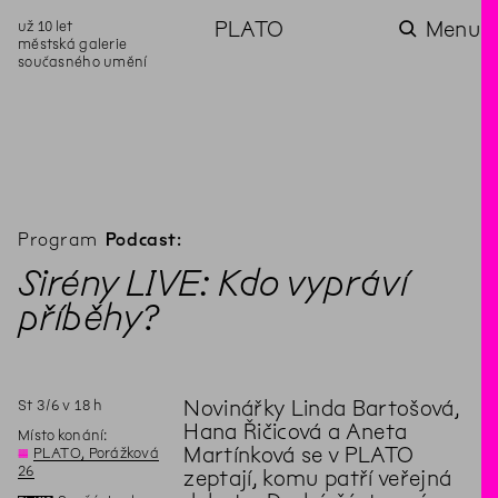
už 10 let
PLATO
Menu
městská galerie
současného umění
aktuality
aktuality
aktuality
aktuality
aktuality
Co se dělo na
Na rezidenci
Zahradní
Komentované
Podílíme se na
zahradě v červenci?
hostíme autorku
videozpravodaj:
prohlídky (nejen) v
rozvoji Komunitního
poezie Alžbětu
Pozor na kupovaný
rámci Colours of
centra Liščina
Stančákovou
kompost
Ostrava
Program
Podcast:
Sirény LIVE: Kdo vypráví
příběhy?
St
3
/
6
v
18
h
Novinářky Linda Bartošová,
Hana Řičicová a Aneta
Místo konání:
Martínková se v PLATO
◊
PLATO, Porážková
26
zeptají, komu patří veřejná