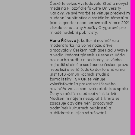
České televize. Vystudovala Studia nových
médií na Filozofické fakultě Univerzity
Karlovy. Ve své tvorbě se věnuje především
hudební publicistice a sociálním tématům
jako je gender nebo nerovnosti. V roce 2021
získala cenu Jany Apačky Grygarové pro
mladé hudební publicisty.
Hana Řičicová
je kulturní novinářka a
moderátorka na volné noze, dříve
pracovala v Českém rozhlase Radiu Wave
a vedla Podcast týdeníku Respekt. Ráda
poslouchá hudbu a podcasty, ze všeho
nejradši si ale čte současnou českou prózu
nebo leží u seriálů. Jako doktorandka na
Institutu komunikačních studií a
žurnalistiky FSV UK se věnuje
vykořisťování a prekarizaci českého
novinářstva. Je spoluzakladatelkou spolku
Ženy v médiích a působí v iniciativě
Nadšením nájem nezaplatíš, která se
zasazuje o zviditelnění pracovních
podmínek kulturních publicistů a
publicistek a jejich sdružování.