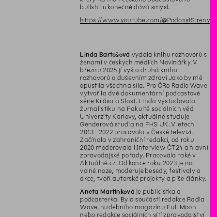
bullshitu konečně dává smysl.
https://www.youtube.com/@PodcastSireny
Linda Bartošová
vydala knihu rozhovorů s
ženami v českých médiích Novinářky. V
březnu 2025 jí vyšla druhá kniha
rozhovorů o duševním zdraví Jako by mě
opustila všechna síla. Pro ČRo Radio Wave
vytvořila dvě dokumentární podcastové
série Krása a Slast. Linda vystudovala
žurnalistiku na Fakultě sociálních věd
Univerzity Karlovy, aktuálně studuje
Genderová studia na FHS UK. V letech
2013—2022 pracovala v České televizi.
Začínala v zahraniční redakci, od roku
2020 moderovala i Interview ČT24 a hlavní
zpravodajské pořady. Pracovala také v
Aktuálně.cz. Od konce roku 2023 je na
volné noze, moderuje besedy, festivaly a
akce, tvoří autorské projekty a píše články.
Aneta Martínková
je publicistka a
podcasterka. Byla součástí redakce Radia
Wave, hudebního magazínu Full Moon
nebo redakce sociálních sítí zpravodajství