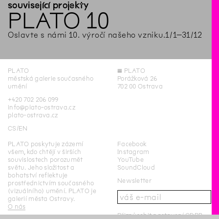
související projekty
PLATO 10
Oslavte s námi 10. výročí našeho vzniku.
1
/
1
–
31
/
12
PLATO
◊
PLATO
městská galerie současného
Porážková 26
umění
702 00 Ostrava
+420 702 206 099
info@plato-ostrava.cz
plato-ostrava.cz
CS
EN
PLATO poskytuje zázemí
Facebook
všem, kdo chtějí v širších
Instagram
souvislostech porozumět
YouTube
světu. Jeho složitost a
SoundCloud
bohatství reflektuje
Newsletter
prostřednictvím současného
(vizuálního) umění. PLATO je
galerií města Ostravy.
O nás
Přizpůsobit nastavení GDPR