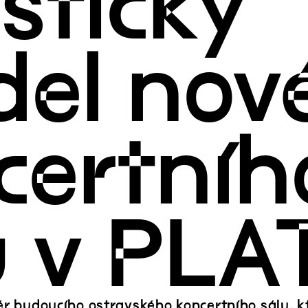
stický
el nov
certníh
u v PLA
ér budoucího ostravského koncertního sálu, 