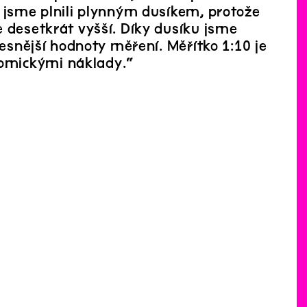
l jsme plnili plynným dusíkem, protože
e desetkrát vyšší. Díky dusíku jsme
řesnější hodnoty měření. Měřítko 1:10 je
omickými náklady.“