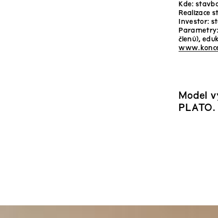
Kde: stavba
Realizace 
Investor: s
Parametry: 
členů), edu
www.koncer
Model v
PLATO.