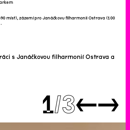
 parkem
 (490 míst), zázemí pro Janáčkovu filharmonii Ostrava (100
…
ráci s Janáčkovou filharmonií Ostrava a
1
3
←
→