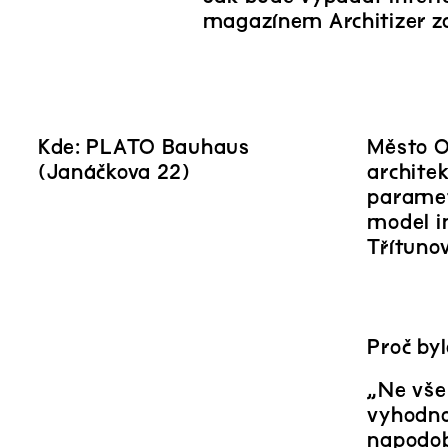
magazínem Architizer za
Kde: PLATO Bauhaus
Město O
(Janáčkova 22)
archite
paramet
model in
Třítuno
Proč by
„Ne vše
vyhodno
napodob