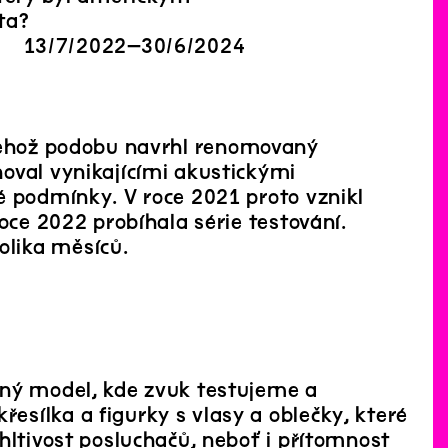
ta?
13
/
7
/
2022
–
30
/
6
/
2024
jehož podobu navrhl renomovaný
oval vynikajícími akustickými
é podmínky. V roce 2021 proto vznikl
oce 2022 probíhala série testování.
lika měsíců.
čný model, kde zvuk testujeme a
sílka a figurky s vlasy a oblečky, které
hltivost posluchačů, neboť i přítomnost