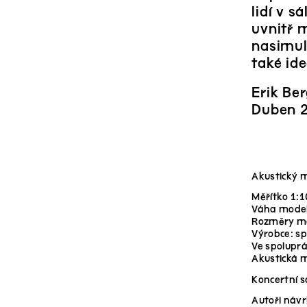
lidí v 
uvnitř 
nasimulo
také id
Erik Be
Duben 
Akustický 
Měřítko 1:1
Váha modelu
Rozměry mod
Výrobce: sp
Ve spoluprá
Akustická m
Koncertní s
Autoři návr