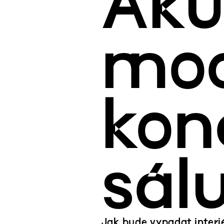
Aku
mod
kon
sál
Jak bude vypadat interi