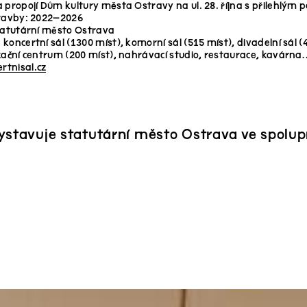
 propojí Dům kultury města Ostravy na ul. 28. října s přilehlým
stavby: 2022–2026
tatutární město Ostrava
koncertní sál (1300 míst), komorní sál (515 míst), divadelní sál
kační centrum (200 míst), nahrávací studio, restaurace, kavárna
tnisal.cz
ystavuje statutární město Ostrava ve spolup