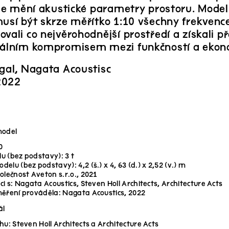
sále mění akustické parametry prostoru. Mode
musí být skrze měřítko 1:10 všechny frekvenc
vali co nejvěrohodnější prostředí a získali p
eálním kompromisem mezi funkčností a ekon
rgal, Nagata Acoustisc
2022
model
0
 (bez podstavy): 3 t
elu (bez podstavy): 4,2 (š.) x 4, 63 (d.) x 2,52 (v.) m
olečnost Aveton s.r.o., 2021
ci s: Nagata Acoustics, Steven Holl Architects, Architecture Acts
ěření prováděla: Nagata Acoustics, 2022
ál
hu: Steven Holl Architects a Architecture Acts