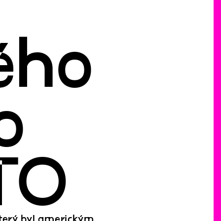
ého
o
TO
který byl americkým