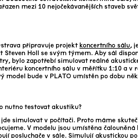
řazen mezi 10 nejočekávanějších staveb svě
strava připravuje projekt
koncertního sálu
, 
kt Steven Holl se svým týmem. Aby sál dispon
ry, bylo zapotřebí simulovat reálné akustick
teriéru koncertního sálu v měřítku 1:10 a v r
vý model bude v PLATO umístěn po dobu něko
lo nutno testovat akustiku?
 jde simulovat v počítači. Proto máme skute
cujeme. V modelu jsou umístěna čalouněná kře
ují posluchače v sále. Simulují akustickou po