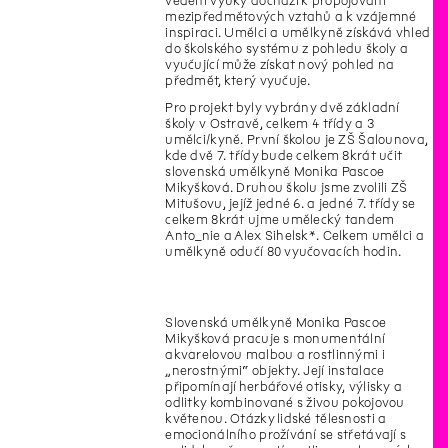
vedení výuky dochází k propojování
mezipředmětových vztahů a k vzájemné
inspiraci. Umělci a umělkyně získává vhled
do školského systému z pohledu školy a
vyučující může získat nový pohled na
předmět, který vyučuje.
Pro projekt byly vybrány dvě základní
školy v Ostravě, celkem 4 třídy a 3
umělci/kyně. První školou je ZŠ Šalounova,
kde dvě 7. třídy bude celkem 8krát učit
slovenská umělkyně Monika Pascoe
Mikyšková. Druhou školu jsme zvolili ZŠ
Mitušovu, jejíž jedné 6. a jedné 7. třídy se
celkem 8krát ujme umělecký tandem
Anto_nie a Alex Sihelsk*. Celkem umělci a
umělkyně odučí 80 vyučovacích hodin.
Slovenská umělkyně Monika Pascoe
Mikyšková pracuje s monumentální
akvarelovou malbou a rostlinnými i
„nerostnými“ objekty. Její instalace
připomínají herbářové otisky, výlisky a
odlitky kombinované s živou pokojovou
květenou. Otázky lidské tělesnosti a
emocionálního prožívání se střetávají s