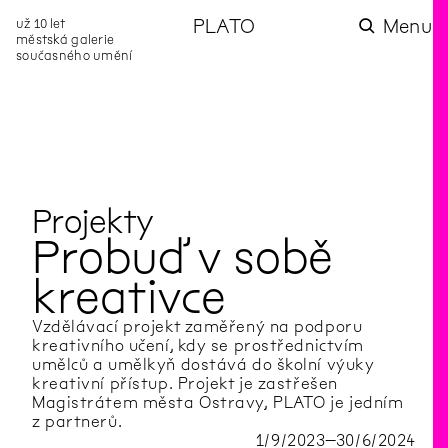
už 10 let
PLATO
Menu
městská galerie
současného umění
aktuality
aktuality
aktuality
aktuality
aktuality
Co se dělo na
Na rezidenci
Zahradní
Komentované
Podílíme se na
zahradě v červenci?
hostíme autorku
videozpravodaj:
prohlídky (nejen) v
rozvoji Komunitního
poezie Alžbětu
Pozor na kupovaný
rámci Colours of
centra Liščina
Stančákovou
kompost
Ostrava
Projekty
Probuď v sobě
kreativce
Vzdělávací projekt zaměřený na podporu
kreativního učení, kdy se prostřednictvím
umělců a umělkyň dostává do školní výuky
kreativní přístup. Projekt je zastřešen
Magistrátem města Ostravy, PLATO je jedním
z partnerů.
1
/
9
/
2023
–
30
/
6
/
2024