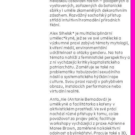
nelidskou časovostí rostlin – polapených a
vystavených, zařazených do botanické
sbírky i uměle zkamenělých dekorativním
zásahem. Rozvážný sochařský přístup
střídá intuitivní hromadění přírodních
tkání.
Alex Sihelsk* je multidisciplinární
umělec*kyně, jež se ve své umělecké a
výzkumné praxi zabývá tématy mytologií,
kvíření médií, environmentální
udržitelnost a otázky genderu. Na tato
témata nahlíží z feministické perspektivy a
z ní vycházející kritiky kapitalistického
patriarchátu. Zaměřuje se také na
problematiku tabuizování sexuálního
násilí a systematického hýčkání rape
culture. Svou praxi rozvíjí v pohyblivém
obrazu, instalacích performance nebo
virtuální realitě.
Anto_nie (Antonie Bernadová) je
umělkyně a facilitátorka s kořeny v
aktivistickém prostředí. Ve své práci
nachází různé přístupy k tomu, co lze
považovat za projev péče; facilituje
workshopy vycházející z praxe Adrienne
Maree Brown, zaměřené na kolektivní
odolnost a bylinkářství. Pracuje také s 3D,