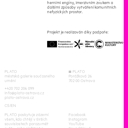
herními enginy, imerzivním zvukem a
dalšími způsoby vytváření komunitních
nefyzických prostor.
Projekt je realizován díky podpoře:
PLATO
◊
PLATO
městská galerie současného
Porážková 26
umění
702 00 Ostrava
+420 702 206 099
info@plato-ostrava.cz
plato-ostrava.cz
CS
EN
PLATO poskytuje zázemí
Facebook
všem, kdo chtějí v širších
Instagram
souvislostech porozumět
YouTube