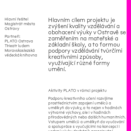
Hlavní řešitel
Hlavním cílem projektu je
Magistrát města
zvýšení kvality vzdělávání a
Ostravy
obohacení výuky v Ostravě se
Partneři:
zaměřením na mateřské a
PLATO Ostrava
základní školy, a to formou
THeatr ludem
podpory vzdělávání tvůrčími
Moravskoslezská
vědecká knihovna
kreativními způsoby,
využívající různé formy
umění.
Aktivity PLATO v rámci projektu
Podporu kreativního učení rozvíjíme
prostřednictvím zapojení umělců a
umělkyň do výuky, a to nejen v hodinách
výtvarné výchovy, ale i v hodinách
přírodovědných nebo dalších humanitních.
Vstupem umělců a umělkyň do vyučování
a spolupráce s vyučujícími na koncepci i