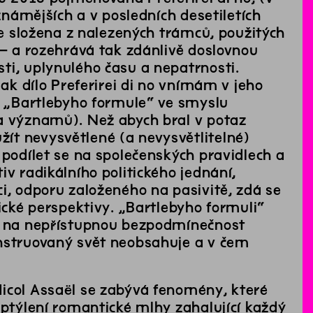
jznámějších a v posledních desetiletích
je složena z nalezených trámců, použitých
 – a rozehrává tak zdánlivě doslovnou
ti, uplynulého času a nepatrnosti.
šak dílo Preferirei di no vnímám v jeho
ci „Bartlebyho formule“ ve smyslu
 a významů). Než abych bral v potaz
ít nevysvětlené (a nevysvětlitelné)
 podílet se na společenských pravidlech a
v radikálního politického jednání,
i, odporu založeného na pasivitě, zdá se
gické perspektivy. „Bartlebyho formuli“
zu na nepřístupnou bezpodmínečnost
onstruovaný svět neobsahuje a v čem
Micol Assaël se zabývá fenomény, které
zptýlení romantické mlhy zahalující každý