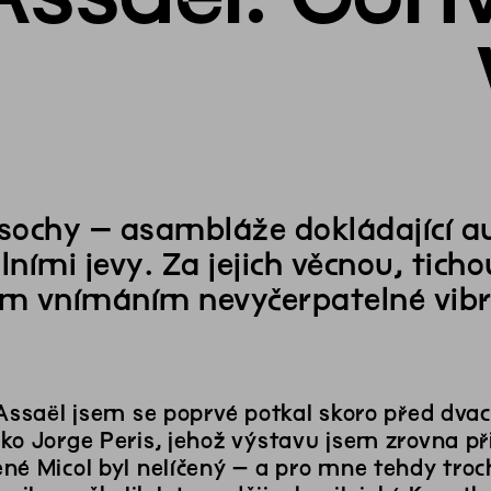
 sochy – asambláže dokládající au
lními jevy. Za jejich věcnou, tich
ým vnímáním nevyčerpatelné vibr
Assaël jsem se poprvé potkal skoro před dvac
ko Jorge Peris, jehož výstavu jsem zrovna při
né Micol byl nelíčený – a pro mne tehdy tro