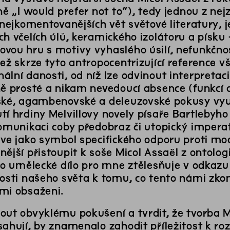
ně „I would prefer not to“), tedy jednou z ne
 nejkomentovanějších vět světové literatury, 
ch včelích úlů, keramického izolátoru a písku
vou hru s motivy vyhaslého úsilí, nefunkčnos
ež skrze tyto antropocentrizující reference v
ální danosti, od níž lze odvinout interpreta
ně prosté a nikam nevedoucí absence (funkcí
ské, agambenovské a deleuzovské pokusy využ
í hrdiny Melvillovy novely písaře Bartlebyho
omunikaci coby předobraz či utopický imperati
ive jako symbol specifického odporu proti moc
ější přistoupit k soše Micol Assaël z ontolo
oto umělecké dílo pro mne ztělesňuje v odka
nosti našeho světa k tomu, co tento námi zk
mi obsaženi.
out obvyklému pokušení a tvrdit, že tvorba 
sahují, by znamenalo zahodit příležitost k ro