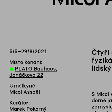
Čtyři
5
/
5
–
29
/
8
/
2021
fyziká
Místo konání:
lidsk
∆
PLATO Bauhaus,
Janáčkova 22
Umělkyně:
Micol Assaël
S Micol 
domě ja
Kurátor:
zamyšle
Marek Pokorný