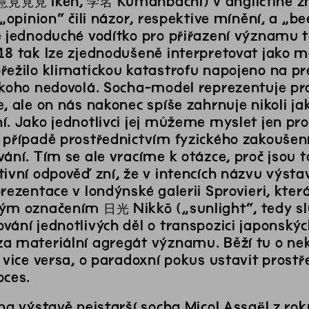
意⾒見見 Iken, 学名 Kumanbachi) v angličtině zn
 „opinion“ čili názor, respektive mínění, a „b
ě jednoduché vodítko pro přiřazení významu 
18 tak lze zjednodušeně interpretovat jako 
ežilo klimatickou katastrofu napojeno na preh
ikoho nedovolá. Socha-model reprezentuje proc
, ale on nás nakonec spíše zahrnuje nikoli ja
í. Jako jednotlivci jej můžeme myslet jen pr
 případě prostřednictvím fyzického zakoušení 
ání. Tím se ale vracíme k otázce, proč jsou 
tivní odpověď zní, že v intencích názvu výst
rezentace v londýnské galerii Sprovieri, která
ým označením 日光 Nikkō („sunlight“, tedy slu
ání jednotlivých děl o transpozici japonských
a materiální agregát významu. Běží tu o ne
 vice versa, o paradoxní pokus ustavit prost
oces.
na výstavě nejstarší socha Micol Assaël z ro