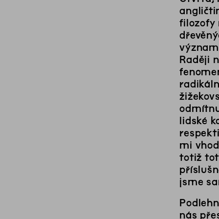
angličti
filozofy
dřevěný
významo
Raději n
fenomen
radikál
žižekov
odmítnut
lidské k
respekt
mi vhodn
totiž t
přísluš
jsme sa
Podlehn
nás pře