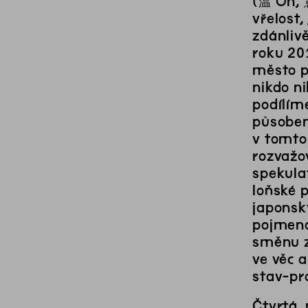
(温 On, 
vřelost,
zdánliv
roku 20
město př
nikdo n
podílíme
působen
v tomto
rozvažov
spekula
loňské p
japonsk
pojmenov
směnu z
ve věc a
stav-pr
Čtvrtá, 