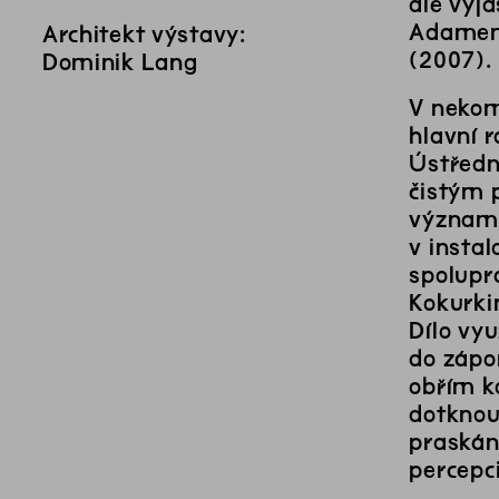
ale vyja
Adamem 
Architekt výstavy:
(2007).
Dominik Lang
V nekom
hlavní 
Ústředn
čistým 
významn
v insta
spolupr
Kokurki
Dílo vy
do zápor
obřím k
dotknou
praskán
percepci