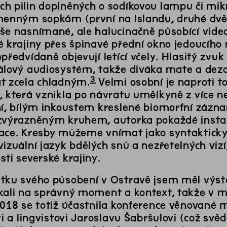
h pilin doplněných o sodíkovou lampu či mik
menným sopkám (první na Islandu, druhé dvě 
še nasnímané, ale halucinačně působící vide
é krajiny přes špinavé přední okno jedoucího
předvídaně objevují letící včely. Hlasitý zvuk
álový audiosystém, takže diváka mate a dezo
3
t zcela chladným.
Velmi osobní je naproti t
, která vznikla po návratu umělkyně z více n
ní, bílým inkoustem kreslené biomorfní zázn
zvýrazněným kruhem, autorka pokaždé instalu
ace. Kresby můžeme vnímat jako syntakticky
izuální jazyk bdělých snů a nezřetelných vizí, 
ti severské krajiny.
tku svého působení v Ostravě jsem měl výsta
kali na správný moment a kontext, takže v me
2018 se totiž účastnila konference věnovan
vi a lingvistovi Jaroslavu Šabršulovi (což svě