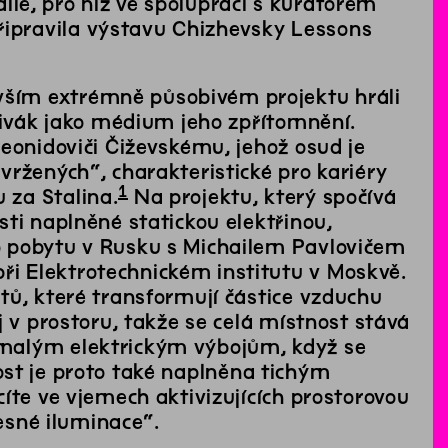
halle, pro niž ve spolupráci s kurátorem
ipravila výstavu Chizhevsky Lessons
ším extrémně působivém projektu hráli
 divák jako médium jeho zpřítomnění.
eonidoviči Čiževskému, jehož osud je
vržených“, charakteristické pro kariéry
1
 za Stalina.
Na projektu, který spočívá
ti naplněné statickou elektřinou,
o pobytu v Rusku s Michailem Pavlovičem
i Elektrotechnickém institutu v Moskvě.
tů, které transformují částice vzduchu
j v prostoru, takže se celá místnost stává
malým elektrickým výbojům, když se
st je proto také naplněna tichým
íte ve vjemech aktivizujících prostorovou
lesné iluminace“.