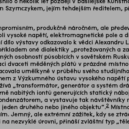
snilo o několik let později v basilejské Kunst
Szymczykem, jejím tehdejším ředitelem, př
promisním, produkčně náročném, ale předev
roli vysoké napětí, elektromagnetické pole a
í dílo výstavy odkazovalo k vědci Alexandru L
příkladem oné dialektiky „protežovaných a za
ých osobností působících v sovětském Rusku
laci dvaceti měděných plátů v prázdné místnos
acovala umělkyně v průběhu svého studijníh
nem z Výzkumného ústavu vysokého napětí př
užívá „transformátor, generátor a systém drá
ně nabitých iontů generujících statický nábo
ondenzátorem, a vystavuje tak návštěvníky 
2
 jeden druhého nebo jiného objektu“.
Místno
ím. Jemný, ale extrémní zážitek, kdy se ztrác
 na nezvyklé úrovni, přináší zvláštní typ „tě