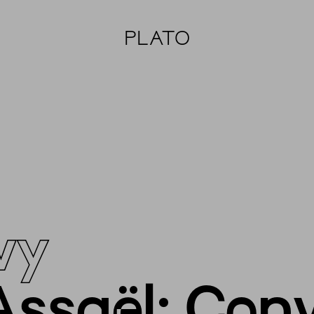
PLATO
vy
Assaël: Con