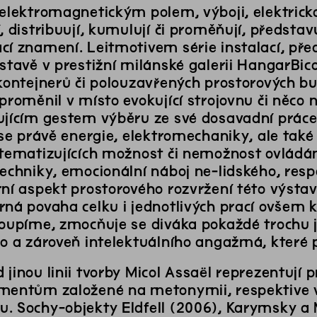
 elektromagnetickým polem, výboji, elektricko
, distribuují, kumulují či proměňují, představ
cí znamení. Leitmotivem série instalací, př
stavě v prestižní milánské galerii HangarBicoc
 kontejnerů či polouzavřených prostorových b
proměnil v místo evokující strojovnu či něco
ujícím gestem výběru ze své dosavadní práce
 se právě energie, elektromechaniky, ale tak
 tematizujících možnost či nemožnost ovládán
echniky, emocionální náboj ne-lidského, respe
rní aspekt prostorového rozvržení této výstav
rná povaha celku i jednotlivých prací ovšem k
toupíme, zmocňuje se diváka pokaždé trochu j
ho a zároveň intelektuálního angažmá, které 
jinou linii tvorby Micol Assaël reprezentují
mentům založené na metonymii, respektive 
. Sochy-objekty Eldfell (2006), Karymsky a M