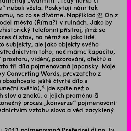
amenají „warmth“, tedy horko či
ee“ neboli včela. Poskytují nám tak
tomu, na co se díváme. Například 温 On z
model města (Říma?) v ruinách. Jako by
istorický telefonní přístroj, jímž se
es či stav, na němž se jako lidé
ko subjekty, ale jako objekty svého
ostřednictvím toho, nač máme kapacitu,
prostoru, vidění, pozorování, afektů a
tato tři díla pojmenovaná japonsky. Moje
avy Converting Words, převzatého z
 obsahovala ještě čtvrté dílo s
4
neční světlo),
jde spíše než o
 slov a znaků, o jejich proměnu či
konečný proces „konverze“ pojmenování
řednictvím vztahu slova a věci zacyklený
ku 2013 pojmenovaná Preferirei di no, (v