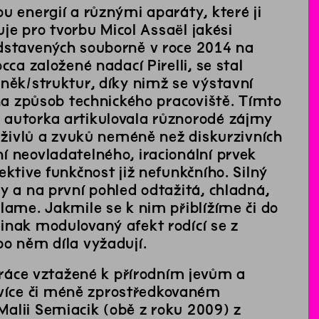
u energií a různými aparáty, které ji
uje pro tvorbu Micol Assaël jakési
edstavených souborně v roce 2014 na
ca založené nadací Pirelli, se stal
uněk/struktur, díky nimž se výstavní
 na způsob technického pracoviště. Tímto
 autorka artikulovala různorodé zájmy
é živlů a zvuků neméně než diskurzivních
í neovladatelného, iracionální prvek
ktive funkčnost již nefunkčního. Silný
y a na první pohled odtažitá, chladná,
lame. Jakmile se k nim přiblížíme či do
inak modulovaný afekt rodící se z
po něm díla vyžadují.
 práce vztažené k přírodním jevům a
více či méně zprostředkovaném
alii Semiacik (obě z roku 2009) z