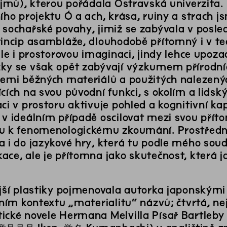
zájmů), kterou pořádala Ostravská univerzita
ího projektu Ó a ach, krása, ruiny a strach 
sochařské povahy, jimiž se zabývala v posledn
rincip asambláže, dlouhodobě přítomný i v tec
 ale i prostorovou imaginaci, jindy lehce up
y se však opět zabývají výzkumem přírodních 
cemi běžných materiálů a použitých nalezenýc
cích na svou původní funkci, s okolím a lids
ci v prostoru aktivuje pohled a kognitivní ka
v ideálním případě oscilovat mezi svou přítom
u k fenomenologickému zkoumání. Prostřednic
a i do jazykové hry, která tu podle mého so
ce, ale je přítomna jako skutečnost, která ja
ější plastiky pojmenovala autorka japonským
ačním kontextu „materialitu“ názvů; čtvrtá, n
ické novele Hermana Melvilla Písař Bartleby 