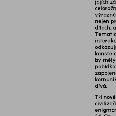
jejích 
celoročn
výrazně 
nejen p
dílech,
Tematick
interak
odkazují
konstela
by měly 
pobídko
zapojen
komunika
dívá.
Tři nov
civiliz
enigmat