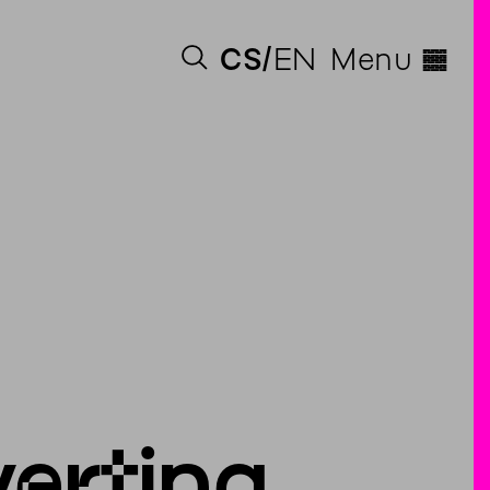
◊
CS
EN
Menu
verting