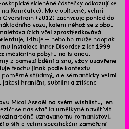
roskopické skleněné částečky odkazují ke
na Kamčatce). Moje oblíbené, velmi
o Overstrain (2012) zachycuje pohled do
 nákladního vozu, kolem něhož se z obou
 nalétávajících včel zprostředkovává
rientuje, irituje – nebo ho může naopak
omu instalace Inner Disorder z let 1999
ež měsíčního pobytu na Islandu.
amy z pomezí bdění a snu, vždy uzavřené
je trochu jinak podle kontextu
 poměrně střídmý, ale sémanticky velmi
jakési hraniční, subtilní a ztišené
vu Micol Assaël na svém wishlistu, jen
zičase nás stačila umělkyně navštívit.
é mezinárodně uznávanému romanistovi,
dčí o šíři a velmi specifickém zaměření