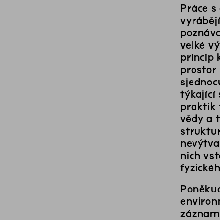
Práce s
vyrábějí
poznáva
velké vý
princip
prostor 
sjednoc
týkající
praktik
vědy a t
struktu
nevýtva
nich vs
fyzické
Poněkud 
environ
záznamu