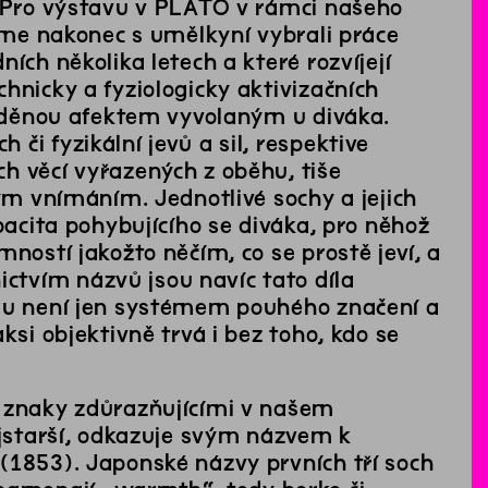
. Pro výstavu v PLATO v rámci našeho
jsme nakonec s umělkyní vybrali práce
ích několika letech a které rozvíjejí
hnicky a fyziologicky aktivizačních
ozaděnou afektem vyvolaným u diváka.
či fyzikální jevů a sil, respektive
h věcí vyřazených z oběhu, tiše
kým vnímáním. Jednotlivé sochy a jejich
pacita pohybujícího se diváka, pro něhož
ností jakožto něčím, co se prostě jeví, a
tvím názvů jsou navíc tato díla
udu není jen systémem pouhého značení a
ksi objektivně trvá i bez toho, kdo se
i znaky zdůrazňujícími v našem
ejstarší, odkazuje svým názvem k
(1853). Japonské názvy prvních tří soch