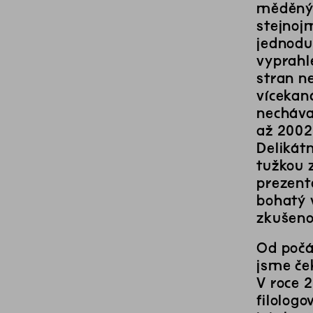
měděnýc
stejnoj
jednodu
vyprahl
stran ne
vícekan
necháva
až 2002
Delikát
tužkou 
prezent
bohatý v
zkušenos
Od počá
jsme če
V roce 
filologo