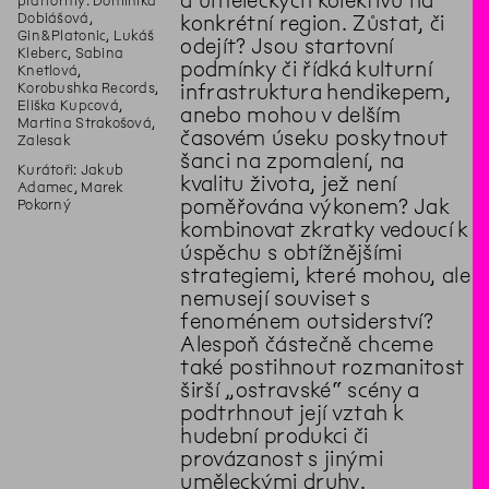
a uměleckých kolektivů na
platformy: Dominika
Dobiášová,
konkrétní region. Zůstat, či
Gin&Platonic, Lukáš
odejít? Jsou startovní
Kleberc, Sabina
podmínky či řídká kulturní
Knetlová,
Korobushka Records,
infrastruktura hendikepem,
Eliška Kupcová,
anebo mohou v delším
Martina Strakošová,
časovém úseku poskytnout
Zalesak
šanci na zpomalení, na
Kurátoři: Jakub
kvalitu života, jež není
Adamec, Marek
poměřována výkonem? Jak
Pokorný
kombinovat zkratky vedoucí k
úspěchu s obtížnějšími
strategiemi, které mohou, ale
nemusejí souviset s
fenoménem outsiderství?
Alespoň částečně chceme
také postihnout rozmanitost
širší „ostravské“ scény a
podtrhnout její vztah k
hudební produkci či
provázanost s jinými
uměleckými druhy.