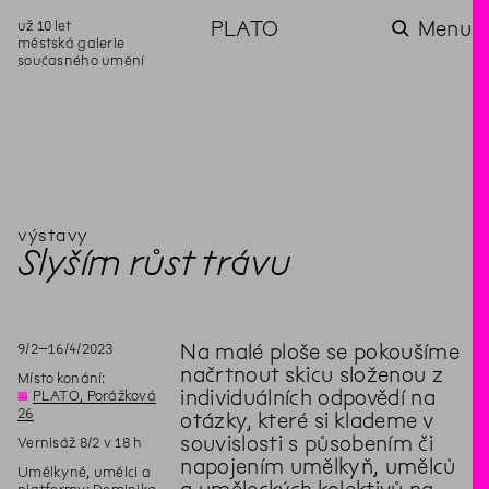
už 10 let
PLATO
Menu
městská galerie
současného umění
aktuality
aktuality
aktuality
aktuality
aktuality
Co se dělo na
Na rezidenci
Zahradní
Komentované
Podílíme se na
zahradě v červenci?
hostíme autorku
videozpravodaj:
prohlídky (nejen) v
rozvoji Komunitního
poezie Alžbětu
Pozor na kupovaný
rámci Colours of
centra Liščina
Stančákovou
kompost
Ostrava
výstavy
Slyším růst trávu
9
/
2
–
16
/
4
/
2023
Na malé ploše se pokoušíme
načrtnout skicu složenou z
Místo konání:
individuálních odpovědí na
◊
PLATO, Porážková
26
otázky, které si klademe v
souvislosti s působením či
Vernisáž 8/2 v 18 h
napojením umělkyň, umělců
Umělkyně, umělci a