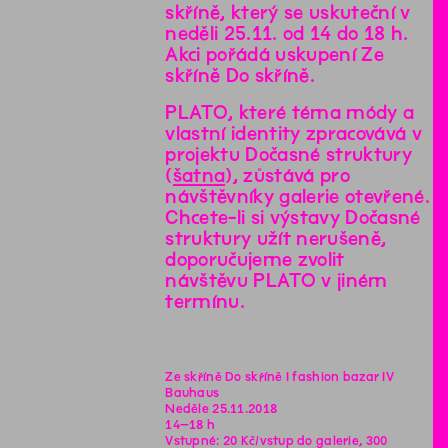
skříně, který se uskuteční v
neděli 25.11. od 14 do 18 h.
Akci pořádá uskupení Ze
skříně Do skříně.
PLATO, které téma módy a
vlastní identity zpracovává v
projektu Dočasné struktury
(
šatna
), zůstává pro
návštěvníky galerie otevřené.
Chcete-li si výstavy Dočasné
struktury užít nerušeně,
doporučujeme zvolit
návštěvu PLATO v jiném
termínu.
Ze skříně Do skříně I fashion bazar IV
Bauhaus
Neděle 25.11.2018
14–18 h
Vstupné: 20 Kč/vstup do galerie, 300