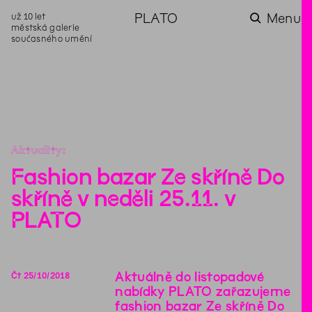
už 10 let
PLATO
Menu
městská galerie
současného umění
aktuality
aktuality
aktuality
aktuality
aktuality
Co se dělo na
Na rezidenci
Zahradní
Komentované
Podílíme se na
zahradě v červenci?
hostíme autorku
videozpravodaj:
prohlídky (nejen) v
rozvoji Komunitního
poezie Alžbětu
Pozor na kupovaný
rámci Colours of
centra Liščina
Stančákovou
kompost
Ostrava
Aktuality
Fashion bazar Ze skříně Do
skříně v neděli 25.11. v
PLATO
Aktuálně do listopadové
Čt
25
/
10
/
2018
nabídky PLATO zařazujeme
fashion bazar Ze skříně Do