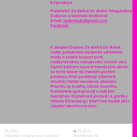
Kč/prodejce
Pořadatel: Ze Skříně Do skříně (Magdaléna
Duškova a Gabriela Knýblová)
Email:
zeskrinedo@gmail.com
Facebook
K založení bazaru Ze skříně Do skříně
vedla pořadatele myšlenka udržitelné
módy a snaha bojovat proti
nadbytečnému nakupování nových věcí.
Oproti běžným second-handovým akcím
se tento bazar liší menším počtem
prodejců, kteří prodávají výběrové,
mnohdy téměř nenošené, oblečení.
Prioritou je kvalita, nikoliv kvantita.
Pořadatelé spolupracují s českými
ilustrátory (Kateřina Kynclová) a grafiky
(Marek Ehrenberg), kteří tvoří každé akci
vizuální identitu na míru.
PLATO
◊
PLATO
městská galerie současného
Porážková 26