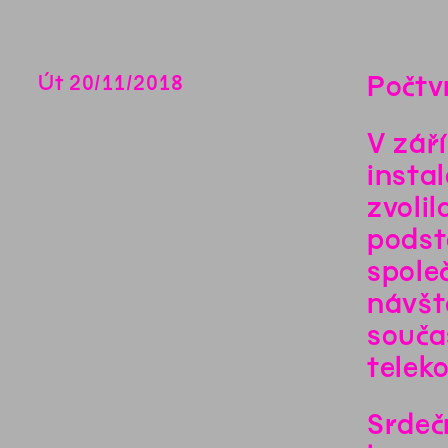
Počtv
Út
20
/
11
/
2018
V zář
insta
zvoli
podst
spole
návšt
souča
telek
Srdeč