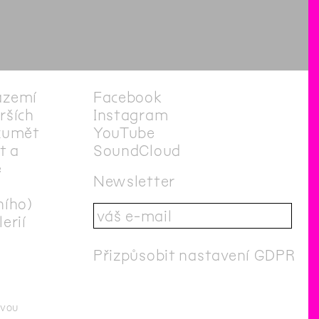
ázemí
Facebook
irších
Instagram
zumět
YouTube
t a
SoundCloud
e
Newsletter
ního)
erií
Přizpůsobit nastavení GDPR
ovou