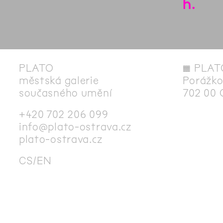
h.
PLATO
◊
PLAT
městská galerie
Porážko
současného umění
702 00 
+420 702 206 099
info@plato-ostrava.cz
plato-ostrava.cz
CS
EN