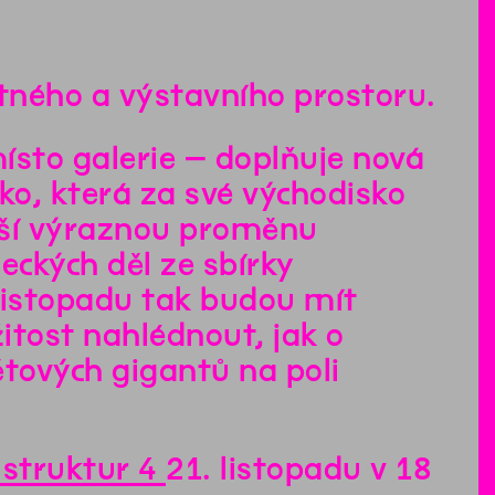
tného a výstavního prostoru.
místo galerie – doplňuje nová
o, která za své východisko
lší výraznou proměnu
eckých děl ze sbírky
listopadu tak budou mít
žitost nahlédnout, jak o
tových gigantů na poli
 struktur 4
21. listopadu v 18