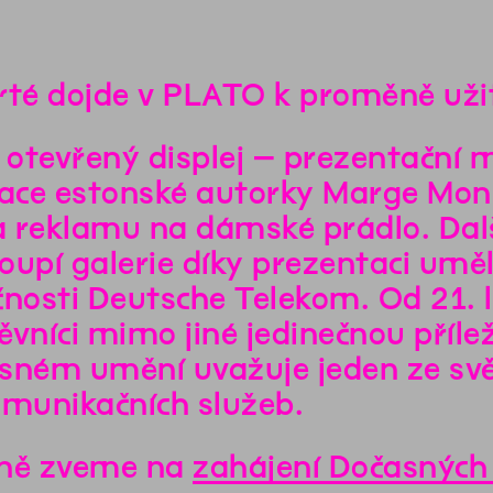
rté dojde v PLATO k proměně uži
í otevřený displej – prezentační 
lace estonské autorky Marge Monk
la reklamu na dámské prádlo. Da
oupí galerie díky prezentaci uměl
čnosti Deutsche Telekom. Od 21. 
ěvníci mimo jiné jedinečnou příle
sném umění uvažuje jeden ze svě
omunikačních služeb.
ně zveme na
zahájení Dočasných