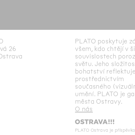
O
PLATO poskytuje z
vá 26
všem, kdo chtějí v š
Ostrava
souvislostech poro
světu. Jeho složitos
bohatství reflektuj
prostřednictvím
současného (vizuál
umění. PLATO je gal
města Ostravy.
O nás
PLATO Ostrava je příspěvk