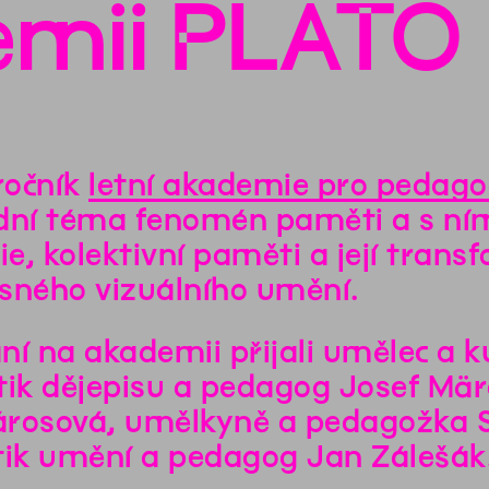
demii PLATO
 ročník
letní akademie pro pedag
dní téma fenomén paměti a s ním 
rie, kolektivní paměti a její tra
sného vizuálního umění.
ní na akademii přijali umělec a 
tik dějepisu a pedagog Josef Mär
rosová, umělkyně a pedagožka Sl
tik umění a pedagog Jan Zálešák