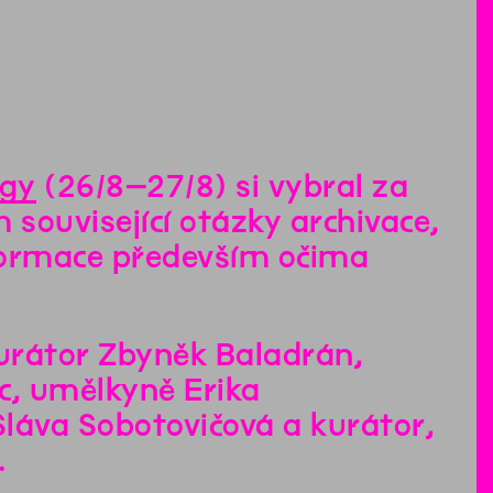
ogy
(26/8–27/8) si vybral za
související otázky archivace,
nsformace především očima
kurátor Zbyněk Baladrán,
c, umělkyně Erika
áva Sobotovičová a kurátor,
.