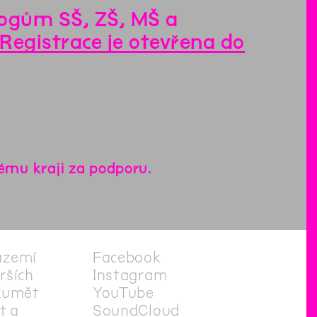
ogům SŠ, ZŠ, MŠ a
Registrace je otevřena do
ému kraji za podporu.
ázemí
Facebook
irších
Instagram
zumět
YouTube
t a
SoundCloud