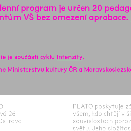
enní program je určen 20 pedag
ntům VŠ bez omezení aprobace.
e je součástí cyklu
Intenzity
.
e Ministerstvu kultury ČR a Moravskoslezsk
O
PLATO poskytuje z
vá 26
všem, kdo chtějí v š
Ostrava
souvislostech poro
světu. Jeho složitos