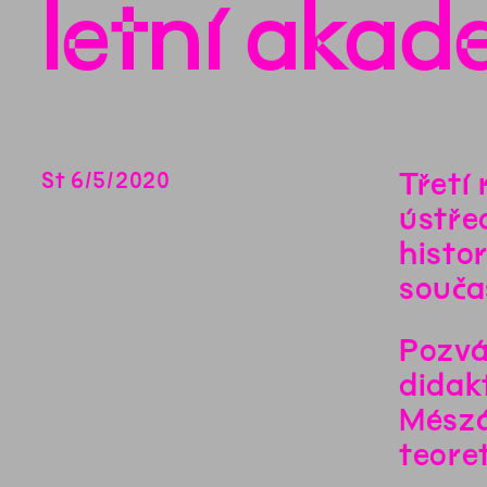
letní aka
Třetí
St
6
/
5
/
2020
ústře
histo
souča
Pozvá
didak
Mészá
teore