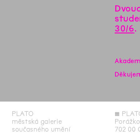
Dvoud
stude
30/6
.
Akademi
Děkujem
PLATO
◊
PLAT
městská galerie
Porážko
současného umění
702 00 