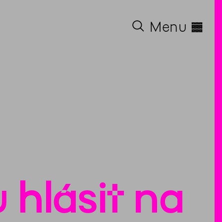
◊
Menu
hlásit na