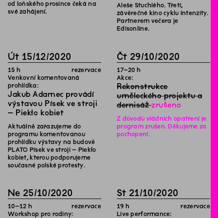
od loňského prosince čeká na
Aleše Stuchlého. Třetí,
své zahájení.
závěrečné kino cyklu Intenzity.
Partnerem večera je
Edisonline.
Út
15
/
12
/
2020
Čt
29
/
10
/
2020
15
h
rezervace
17
–
20
h
Venkovní komentovaná
Akce:
prohlídka:
Rekonstrukce
Jakub Adamec provádí
uměleckého projektu a
výstavou Písek ve stroji
dernisáž
zrušeno
– Piekło kobiet
Z důvodů vládních opatření je
Aktuálně zařazujeme do
program zrušen. Děkujeme za
programu komentovanou
pochopení.
prohlídku výstavy na budově
PLATO Písek ve stroji – Piekło
kobiet, kterou podporujeme
současné polské protesty.
Ne
25
/
10
/
2020
St
21
/
10
/
2020
10
–
12
h
rezervace
19
h
rezervace
Workshop pro rodiny:
Live performance: