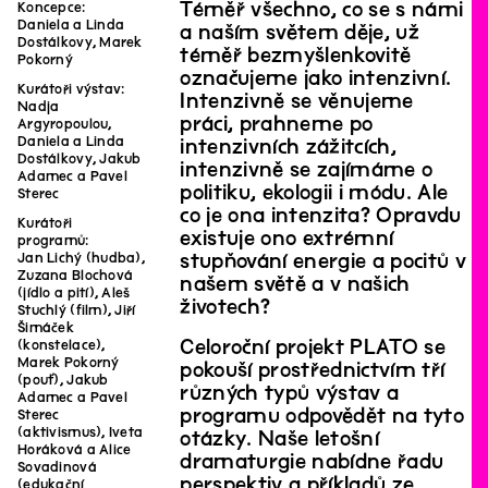
Téměř všechno, co se s námi
Koncepce:
Daniela a Linda
a naším světem děje, už
Dostálkovy, Marek
téměř bezmyšlenkovitě
Pokorný
označujeme jako intenzivní.
Kurátoři výstav:
Intenzivně se věnujeme
Nadja
práci, prahneme po
Argyropoulou,
Daniela a Linda
intenzivních zážitcích,
Dostálkovy, Jakub
intenzivně se zajímáme o
Adamec a Pavel
politiku, ekologii i módu. Ale
Sterec
co je ona intenzita? Opravdu
Kurátoři
existuje ono extrémní
programů:
stupňování energie a pocitů v
Jan Lichý (hudba),
Zuzana Blochová
našem světě a v našich
(jídlo a pití), Aleš
životech?
Stuchlý (film), Jiří
Šimáček
Celoroční projekt PLATO se
(konstelace),
Marek Pokorný
pokouší prostřednictvím tří
(pouť), Jakub
různých typů výstav a
Adamec a Pavel
programu odpovědět na tyto
Sterec
(aktivismus), Iveta
otázky. Naše letošní
Horáková a Alice
dramaturgie nabídne řadu
Sovadinová
perspektiv a příkladů ze
(edukační