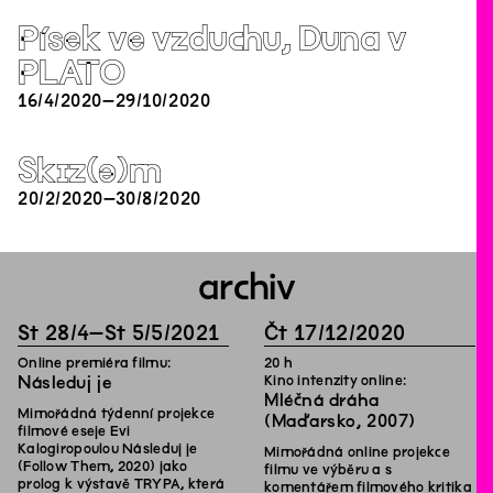
Písek ve vzduchu, Duna v
PLATO
16
/
4
/
2020
–
29
/
10
/
2020
Skɪz(ə)m
20
/
2
/
2020
–
30
/
8
/
2020
archiv
St
28
/
4
–
St
5
/
5
/
2021
Čt
17
/
12
/
2020
Online premiéra filmu:
20
h
Následuj je
Kino intenzity online:
Mléčná dráha
Mimořádná týdenní projekce
(Maďarsko, 2007)
filmové eseje Evi
Kalogiropoulou Následuj je
Mimořádná online projekce
(Follow Them, 2020) jako
filmu ve výběru a s
prolog k výstavě TRYPA, která
komentářem filmového kritika