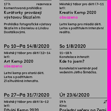
17
h
rezervace
Městský tábor pro děti (7–11
Komentovaná prohlídka:
let):
Kurátorky provázejí
Kreativ Kemp 2020
výstavou Skɪz(ə)m
obsazeno
Prohlídka fotografické výstavy
Letní kemp pro mladší děti.
Skɪz(ə)m s Danielou a Lindou
Letos s podtitulem Intenzivní
Dostálkovými.
realita.
Po
10
–
Pá
14
/
8
/
2020
So
1
/
8
/
2020
Městský tábor pro děti (12–14
11
–
18
h
let):
Konstelace intenzit:
Art Kemp 2020
Kde to jsem?
obsazeno
Konstelační seminář pod
vedením Jiřího Šimáčka.
Letní kemp pro starší děti.
Letos s podtitulem
Z(a)huštěná intenzita.
Po
27
–
Pá
31
/
7
/
2020
Út
23
/
6
/
2020
∫
Městský tábor pro děti (6–12
19
h
let):
Kino:
Džuláj Kemp 2020
Poslední večery na Zemi