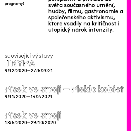
programy)
světa současného umění,
hudby, filmu, gastronomie a
společenského aktivismu,
které vsadily na kritičnost i
utopický nárok intenzity.
související výstavy
TRYPA
9
/
12
/
2020
–
27
/
6
/
2021
Písek ve stroji – Piekło kobiet
9
/
11
/
2020
–
14
/
2
/
2021
Písek ve stroji
18
/
6
/
2020
–
29
/
10
/
2020