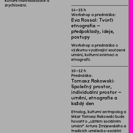
kultuře individualizace a
zrychlování.
14
–
15
h
Workshop a přednáška:
Eva Rossal: Tvůrčí
etnografie –
předpoklady, ideje,
postupy
Workshop a přednáška o
výzkumu využívající současné
umění, kulturní animaci a
etnografii.
10
–
12
h
Přednáška:
Tomasz Rakowski:
Společný prostor,
individuální prostor –
umění, etnografie a
každý den
Etnolog, kulturní antropolog a
lékař Tomasz Rakowski bude
hovořit o „užitém sociálním
umění“ Artura Żmijewského a
tradicích umělecko-sociální