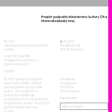
Projekt podpořilo Ministerstvo kultury ČR a
Moravskoslezský kraj.
PLATO
◊
PLATO
městská galerie současného
Porážková 26
umění
702 00 Ostrava
+420 702 206 099
info@plato-ostrava.cz
plato-ostrava.cz
CS
EN
PLATO poskytuje zázemí
Facebook
všem, kdo chtějí v širších
Instagram
souvislostech porozumět
YouTube
světu. Jeho složitost a
SoundCloud
bohatství reflektuje
Newsletter
prostřednictvím současného
(vizuálního) umění. PLATO je
galerií města Ostravy.
O nás