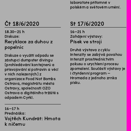
laboratoře přítomné v
polském a světovém umění.
Čt
18
/
6
/
2020
St
17
/
6
/
2020
18
.
30
–
21
h
16
–
21
h
Diskuze:
Zahájení výstavy:
Recyklace za duhou z
Písek ve stroji
popelnic
Druhá výstava z cyklu
Intenzity se zabývá povahou
Diskuze o využití odpadu se
intenzit prostřednictvím
zástupci dumpster divingu
pokusu o urychlení procesu
[prohledávání kontejnerů a
zpomalení. Součástí výstavy je
přisvojování si potravin a věcí
i čtyřdenní program –
v nich nalezených] z
Hromada z jednoho zrnka
organizace Food Not Bombs
písku.
Ostrava, magistrátu města
Ostravy, společnosti OZO
Ostrava a digitálního tržiště s
odpadem Cyrkl.
16
–
17
h
Přednáška:
Vojtěch Kundrát: Hmota
k ničemu