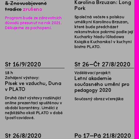
Karolina Brzuzan: Long
& Znovuobjevené
Pork
tradice
zrušeno
Společná večeře s polskou
Program bude ze zdravotních
umělkyní Karolinou Brzuzan,
důvodů přesunut na rok 2021.
které bude předcházet
Děkujeme za pochopení.
rekonstrukce pokrmů podle její
Kuchařky hladu (Głodowa
Książka Kucharska) v kuchyni
bistra PLATO.
St
16
/
9
/
2020
St
26
–
Čt
27
/
8
/
2020
18
h
Vzdělávací projekt:
Zahájení výstavy:
Letní akademie
Písek ve vzduchu, Duna
současného umění pro
v PLATO
pedagogy 2020
Druhá část výstavy rozšiřující
Současný obraz včerejška
online prezentaci spuštěnou v
období karantény. Umělci z
nejbližšího okolí PLATO v době
(post)covidové.
St
26
/
8
/
2020
Po
17
–
Pá
21
/
8
/
2020