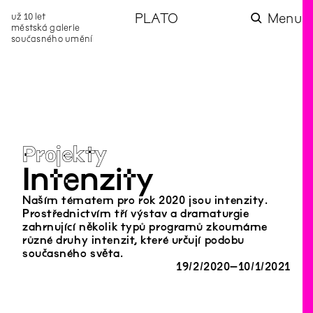
už 10 let
PLATO
Menu
městská galerie
současného umění
aktuality
aktuality
aktuality
aktuality
aktuality
Co se dělo na
Na rezidenci
Zahradní
Komentované
Podílíme se na
zahradě v červenci?
hostíme autorku
videozpravodaj:
prohlídky (nejen) v
rozvoji Komunitního
poezie Alžbětu
Pozor na kupovaný
rámci Colours of
centra Liščina
Stančákovou
kompost
Ostrava
Projekty
Intenzity
Naším tématem pro rok 2020 jsou intenzity.
Prostřednictvím tří výstav a dramaturgie
zahrnující několik typů programů zkoumáme
různé druhy intenzit, které určují podobu
současného světa.
19
/
2
/
2020
–
10
/
1
/
2021