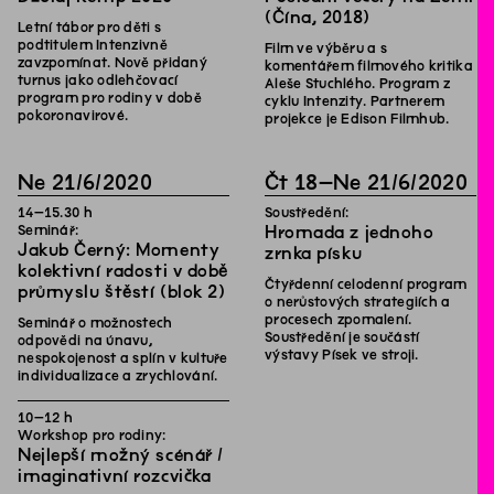
(Čína, 2018)
Letní tábor pro děti s
podtitulem Intenzivně
Film ve výběru a s
zavzpomínat. Nově přidaný
komentářem filmového kritika
turnus jako odlehčovací
Aleše Stuchlého. Program z
program pro rodiny v době
cyklu Intenzity. Partnerem
pokoronavirové.
projekce je Edison Filmhub.
Ne
21
/
6
/
2020
Čt
18
–
Ne
21
/
6
/
2020
14
–
15
.
30
h
Soustředění:
Seminář:
Hromada z jednoho
Jakub Černý: Momenty
zrnka písku
kolektivní radosti v době
Čtyřdenní celodenní program
průmyslu štěstí (blok 2)
o nerůstových strategiích a
procesech zpomalení.
Seminář o možnostech
Soustředění je součástí
odpovědi na únavu,
výstavy Písek ve stroji.
nespokojenost a splín v kultuře
individualizace a zrychlování.
10
–
12
h
Workshop pro rodiny:
Nejlepší možný scénář /
imaginativní rozcvička