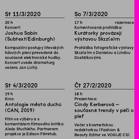
St
11
/
3
/
2020
So
7
/
3
/
2020
20
h
17
h
rezervace
Koncert:
Komentovaná prohlídka:
Joshua Sabin
Kurátorky provázejí
(Subtext/Edinburgh)
výstavou Skɪz(ə)m
Kompoziční postupy litevských
Prohlídka fotografické výstavy
lidových písní převedené do
Skɪz(ə)m s Danielou a Lindou
současné elektronické hudby.
Dostálkovými.
Koncert uvede dramaturg
večera Jan Lichý.
St
4
/
3
/
2020
Čt
27
/
2
/
2020
19
h
18
h
Kino:
Prezentace:
Antologie města duchů
Cindy Kerberová –
(CAN, 2019)
současné trendy v péči o
pleť
Film ve výběru a s
komentářem filmového kritika
Večer s kosmetickou
Aleše Stuchlého. Partnerem
redaktorkou (Fashion &
projekce je Edison FilmHub.
Beauty Editor ve VOGUE CS).