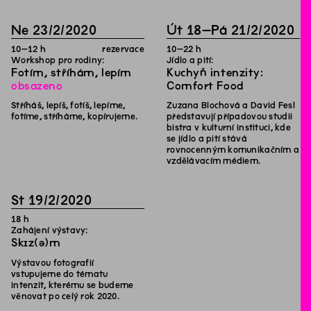
Ne
23
/
2
/
2020
Út
18
–
Pá
21
/
2
/
2020
10
–
12
h
rezervace
10
–
22
h
Workshop pro rodiny:
Jídlo a pití:
Fotím, stříhám, lepím
Kuchyň intenzity:
obsazeno
Comfort Food
Stříháš, lepíš, fotíš, lepíme,
Zuzana Blochová a David Fesl
fotíme, stříháme, kopírujeme.
představují případovou studii
bistra v kulturní instituci, kde
se jídlo a pití stává
rovnocenným komunikačním a
vzdělávacím médiem.
St
19
/
2
/
2020
18
h
Zahájení výstavy:
Skɪz(ə)m
Výstavou fotografií
vstupujeme do tématu
intenzit, kterému se budeme
věnovat po celý rok 2020.