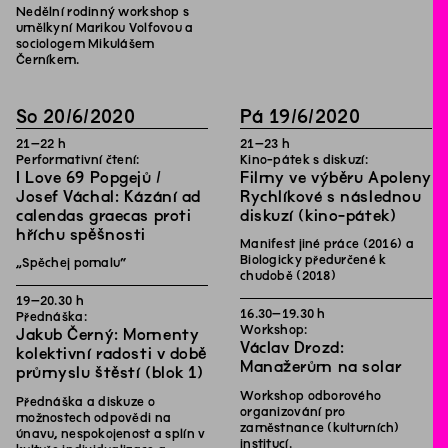
Nedělní rodinný workshop s
umělkyní Marikou Volfovou a
sociologem Mikulášem
Černíkem.
So
20
/
6
/
2020
Pá
19
/
6
/
2020
21
–
22
h
21
–
23
h
Performativní čtení:
Kino-pátek s diskuzí:
I Love 69 Popgejů /
Filmy ve výběru Apoleny
Josef Váchal: Kázání ad
Rychlíkové s následnou
calendas graecas proti
diskuzí (kino-pátek)
hříchu spěšnosti
Manifest jiné práce (2016) a
Biologicky předurčené k
„Spěchej pomalu“
chudobě (2018)
19
–
20
.
30
h
16
.
30
–
19
.
30
h
Přednáška:
Workshop:
Jakub Černý: Momenty
Václav Drozd:
kolektivní radosti v době
Manažerům na solar
průmyslu štěstí (blok 1)
Workshop odborového
Přednáška a diskuze o
organizování pro
možnostech odpovědi na
zaměstnance (kulturních)
únavu, nespokojenost a splín v
institucí.