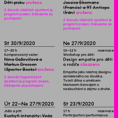
Děti písku
zrušeno
Jessica Ekomane
(Francie) a 9T Antiope
Z důvodů vládních opatření je
(Írán)
zrušeno
program zrušen. Děkujeme za
pochopení.
Z důvodů vládních opatření je
program zrušen. Děkujeme za
pochopení.
St
30
/
9
/
2020
Ne
27
/
9
/
2020
17
–
20
h
10
–
12
h
rezervace
Komponovaný večer:
Workshop pro děti:
Nina Gažovičová a
Design empatie pro děti
Markus Dressen
a rodiče
obsazeno
(Spector Books)
zrušeno
Empatie jako nástroj designu
zaměřeného na člověka.
Z důvodů hygienických
Tvůrčí dílna s umělcem
opatření je program zrušen.
Mariusem Konvojem o
Děkujeme za pochopení.
naslouchání a zájmu o druhé.
Út
22
–
Ne
27
/
9
/
2020
St
23
/
9
/
2020
Jídlo a pití:
17
h
rezervace
Kuchyň intenzity: Voda
Participativní performance: