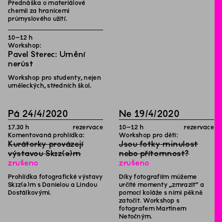
Přednáška o materiálové
chemii za hranicemi
průmyslového užití.
10
–
12
h
Workshop:
Pavel Sterec: Umění
nerůst
Workshop pro studenty, nejen
uměleckých, středních škol.
Pá
24
/
4
/
2020
Ne
19
/
4
/
2020
17
.
30
h
rezervace
10
–
12
h
rezervace
Komentovaná prohlídka:
Workshop pro děti:
Kurátorky provázejí
Jsou fotky minulost
výstavou Skɪz(ə)m
nebo přítomnost?
zrušeno
zrušeno
Prohlídka fotografické výstavy
Díky fotografiím můžeme
Skɪz(ə)m s Danielou a Lindou
určité momenty „zmrazit“ a
Dostálkovými.
pomocí koláže s nimi pěkně
zatočit. Workshop s
fotografem Martinem
Netočným.