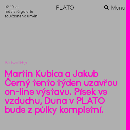
už 10 let
PLATO
Menu
městská galerie
současného umění
aktuality
aktuality
aktuality
aktuality
aktuality
Co se dělo na
Na rezidenci
Zahradní
Komentované
Podílíme se na
zahradě v červenci?
hostíme autorku
videozpravodaj:
prohlídky (nejen) v
rozvoji Komunitního
poezie Alžbětu
Pozor na kupovaný
rámci Colours of
centra Liščina
Stančákovou
kompost
Ostrava
Aktuality
Martin Kubica a Jakub
Černý tento týden uzavřou
on-line výstavu. Písek ve
vzduchu, Duna v PLATO
bude z půlky kompletní.