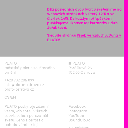
Díla posledních dvou tvůrců zveřejníme na
webových stránkách v úterý 12/5 a ve
čtvrtek 14/5. Ke každým příspěvkům
publikujeme i komentář kurátorky Edith
Jeřábkové.
Sledujte stránku
Písek ve vzduchu, Duna v
PLATO
!
PLATO
◊
PLATO
městská galerie současného
Porážková 26
umění
702 00 Ostrava
+420 702 206 099
info@plato-ostrava.cz
plato-ostrava.cz
CS
EN
PLATO poskytuje zázemí
Facebook
všem, kdo chtějí v širších
Instagram
souvislostech porozumět
YouTube
světu. Jeho složitost a
SoundCloud
bohatství reflektuje
Newsletter